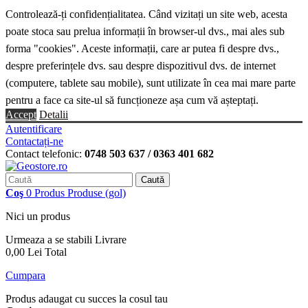
Controlează-ți confidențialitatea. Când vizitați un site web, acesta
poate stoca sau prelua informații în browser-ul dvs., mai ales sub
forma "cookies". Aceste informații, care ar putea fi despre dvs.,
despre preferințele dvs. sau despre dispozitivul dvs. de internet
(computere, tablete sau mobile), sunt utilizate în cea mai mare parte
pentru a face ca site-ul să funcționeze așa cum vă așteptați.
Accept
Detalii
Autentificare
Contactați-ne
Contact telefonic:
0748 503 637 / 0363 401 682
Caută
Coş
0
Produs
Produse
(gol)
Nici un produs
Urmeaza a se stabili
Livrare
0,00 Lei
Total
Cumpara
Produs adaugat cu succes la cosul tau