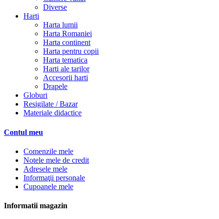
Diverse
Harti
Harta lumii
Harta Romaniei
Harta continent
Harta pentru copii
Harta tematica
Harti ale tarilor
Accesorii harti
Drapele
Globuri
Resigilate / Bazar
Materiale didactice
Contul meu
Comenzile mele
Notele mele de credit
Adresele mele
Informaţii personale
Cupoanele mele
Informatii magazin