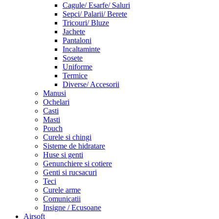
Cagule/ Esarfe/ Saluri
Sepci/ Palarii/ Berete
Tricouri/ Bluze
Jachete
Pantaloni
Incaltaminte
Sosete
Uniforme
Termice
Diverse/ Accesorii
Manusi
Ochelari
Casti
Masti
Pouch
Curele si chingi
Sisteme de hidratare
Huse si genti
Genunchiere si cotiere
Genti si rucsacuri
Teci
Curele arme
Comunicatii
Insigne / Ecusoane
Airsoft