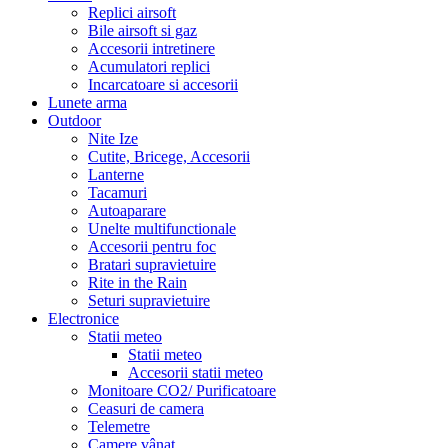
Replici airsoft
Bile airsoft si gaz
Accesorii intretinere
Acumulatori replici
Incarcatoare si accesorii
Lunete arma
Outdoor
Nite Ize
Cutite, Bricege, Accesorii
Lanterne
Tacamuri
Autoaparare
Unelte multifunctionale
Accesorii pentru foc
Bratari supravietuire
Rite in the Rain
Seturi supravietuire
Electronice
Statii meteo
Statii meteo
Accesorii statii meteo
Monitoare CO2/ Purificatoare
Ceasuri de camera
Telemetre
Camere vânat