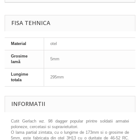
FISA TEHNICA
Material
otel
Grosime
5mm
lamă
Lungime
295mm
totala
INFORMATII
Cutit Gerlach
wz. 98 dagger
popular printre soldatii armatei
poloneze, cercetasi si supravietuitori.
O lama partial zimtata, cu o lungime de 173mm si o grosime de
5mm, este fabricata din otel 3H13 cu o duritate de 46-52 RC.