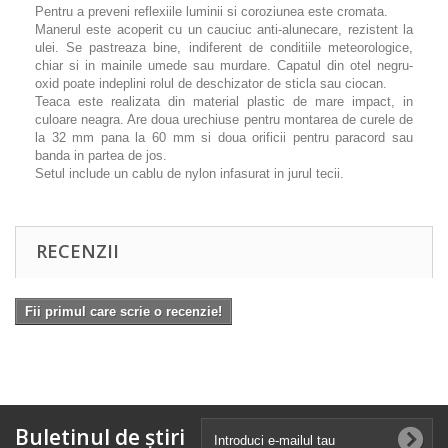
Pentru a preveni reflexiile luminii si coroziunea este cromata.
Manerul este acoperit cu un cauciuc anti-alunecare, rezistent la
ulei. Se pastreaza bine, indiferent de conditiile meteorologice,
chiar si in mainile umede sau murdare. Capatul din otel negru-
oxid poate indeplini rolul de deschizator de sticla sau ciocan.
Teaca este realizata din material plastic de mare impact, in
culoare neagra. Are doua urechiuse pentru montarea de curele de
la 32 mm pana la 60 mm si doua orificii pentru paracord sau
banda in partea de jos.
Setul include un cablu de nylon infasurat in jurul tecii.
RECENZII
Fii primul care scrie o recenzie!
Buletinul de știri