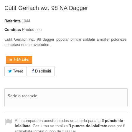
Cutit Gerlach wz. 98 NA Dagger
Referinta
1044
Conditie:
Produs nou
Cutit Gerlach wz. 98 dagger popular printre soldatii armatei poloneze,
cercetasi si supravietuitori.
In 7-14 zile.
Tweet
Distribuiti
Scrie o recenzie
Prin cumpararea acestui produs se acorda pana la
3
puncte de
loialitate
. Cosul tau va totaliza
3
puncte de loialitate
care pot fi
schimbate intr-un cupon de
3,00 Lei
.