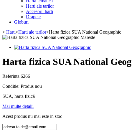
Harta tematica
Harti ale tarilor
Accesorii harti
Drapele
Globuri
>
Harti
>
Harti ale tarilor
>
Harta fizica SUA National Geographic
Mareste
Harta fizica SUA National Geog
Referinta
6266
Conditie:
Produs nou
SUA, harta fizică
Mai multe detalii
Acest produs nu mai este in stoc