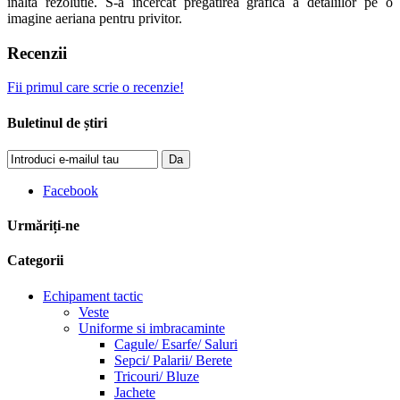
inalta rezolutie. S-a incercat pregatirea grafica a detaliilor pe o
imagine aeriana pentru privitor.
Recenzii
Fii primul care scrie o recenzie!
Buletinul de știri
Da
Facebook
Urmăriți-ne
Categorii
Echipament tactic
Veste
Uniforme si imbracaminte
Cagule/ Esarfe/ Saluri
Sepci/ Palarii/ Berete
Tricouri/ Bluze
Jachete