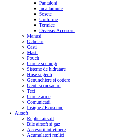
Pantaloni
Incaltaminte
Sosete
Uniforme
Termice
Diverse/ Accesorii
Manusi
Ochelari
Casti
Masti
Pouch
Curele si chingi
Sisteme de hidratare
Huse si genti
Genunchiere si cotiere
Genti si rucsacuri
Teci
Curele arme
Comunicatii
Insigne / Ecusoane
Airsoft
Replici airsoft
Bile airsoft si gaz
Accesorii intretinere
Acumulatori replici