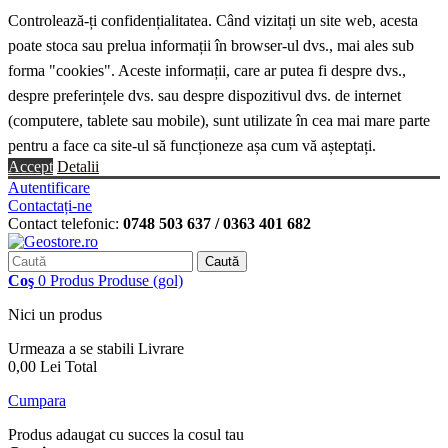
Controlează-ți confidențialitatea. Când vizitați un site web, acesta
poate stoca sau prelua informații în browser-ul dvs., mai ales sub
forma "cookies". Aceste informații, care ar putea fi despre dvs.,
despre preferințele dvs. sau despre dispozitivul dvs. de internet
(computere, tablete sau mobile), sunt utilizate în cea mai mare parte
pentru a face ca site-ul să funcționeze așa cum vă așteptați.
Accept
Detalii
Autentificare
Contactați-ne
Contact telefonic:
0748 503 637 / 0363 401 682
Caută
Coş
0
Produs
Produse
(gol)
Nici un produs
Urmeaza a se stabili
Livrare
0,00 Lei
Total
Cumpara
Produs adaugat cu succes la cosul tau