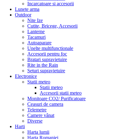
Incarcatoare si accesorii
Lunete arma
Outdoor
Nite Ize
Cutite, Bricege, Accesorii
Lanterne
Tacamuri
Autoaparare
Unelte multifunctionale
Accesorii pentru foc
Bratari supravietuire
Rite in the Rain
Seturi supravietuire
Electronice
Statii meteo
Statii meteo
Accesorii statii meteo
Monitoare CO2/ Purificatoare
Ceasuri de camera
Telemetre
Camere vânat
Diverse
Harti
Harta lumii
Harta Romaniei