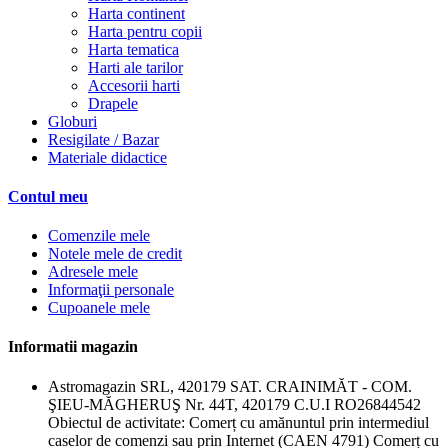
Harta continent
Harta pentru copii
Harta tematica
Harti ale tarilor
Accesorii harti
Drapele
Globuri
Resigilate / Bazar
Materiale didactice
Contul meu
Comenzile mele
Notele mele de credit
Adresele mele
Informaţii personale
Cupoanele mele
Informatii magazin
Astromagazin SRL, 420179 SAT. CRAINIMĂT - COM.
ŞIEU-MĂGHERUŞ Nr. 44T, 420179 C.U.I RO26844542
Obiectul de activitate: Comerț cu amănuntul prin intermediul
caselor de comenzi sau prin Internet (CAEN 4791) Comerț cu