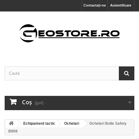
Contactați-ne
Autentificare
Coş
(gol)
Echipament tactic
Ochelari
Ochelari Bolle Safety
B808