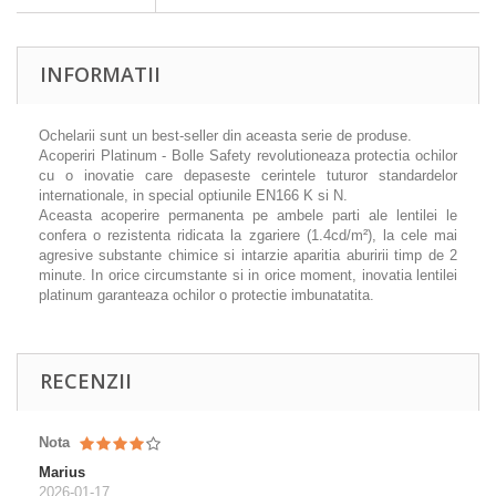
INFORMATII
Ochelarii sunt un best-seller din aceasta serie de produse.
Acoperiri Platinum - Bolle Safety revolutioneaza protectia ochilor
cu o inovatie care depaseste cerintele tuturor standardelor
internationale, in special optiunile EN166 K si N.
Aceasta acoperire permanenta pe ambele parti ale lentilei le
confera o rezistenta ridicata la zgariere (1.4cd/m²), la cele mai
agresive substante chimice si intarzie aparitia aburirii timp de 2
minute. In orice circumstante si in orice moment, inovatia lentilei
platinum garanteaza ochilor o protectie imbunatatita.
RECENZII
Nota
Marius
2026-01-17