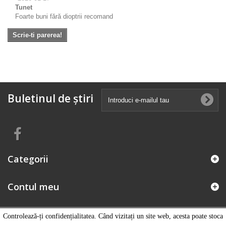
Tunet
Foarte buni fără dioptrii recomand
Scrie-ti parerea!
Buletinul de știri
Categorii
Contul meu
Informatii magazin
Controlează-ți confidențialitatea. Când vizitați un site web, acesta poate stoca