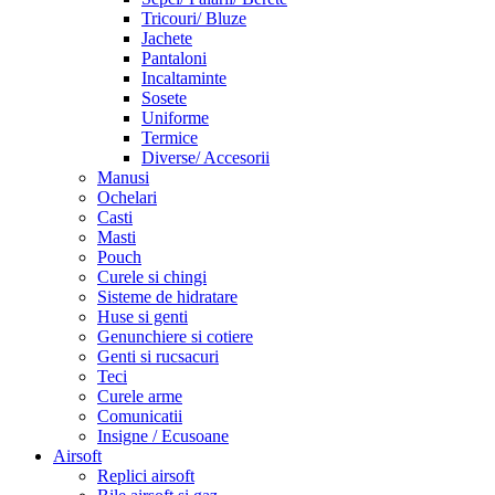
Tricouri/ Bluze
Jachete
Pantaloni
Incaltaminte
Sosete
Uniforme
Termice
Diverse/ Accesorii
Manusi
Ochelari
Casti
Masti
Pouch
Curele si chingi
Sisteme de hidratare
Huse si genti
Genunchiere si cotiere
Genti si rucsacuri
Teci
Curele arme
Comunicatii
Insigne / Ecusoane
Airsoft
Replici airsoft