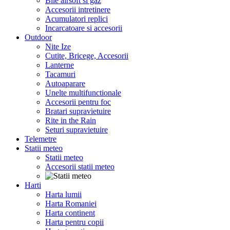
Bile airsoft si gaz
Accesorii intretinere
Acumulatori replici
Incarcatoare si accesorii
Outdoor
Nite Ize
Cutite, Bricege, Accesorii
Lanterne
Tacamuri
Autoaparare
Unelte multifunctionale
Accesorii pentru foc
Bratari supravietuire
Rite in the Rain
Seturi supravietuire
Telemetre
Statii meteo
Statii meteo
Accesorii statii meteo
Harti
Harta lumii
Harta Romaniei
Harta continent
Harta pentru copii