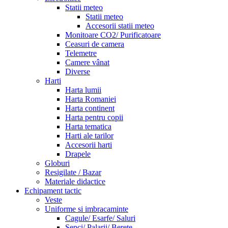
Statii meteo
Statii meteo
Accesorii statii meteo
Monitoare CO2/ Purificatoare
Ceasuri de camera
Telemetre
Camere vânat
Diverse
Harti
Harta lumii
Harta Romaniei
Harta continent
Harta pentru copii
Harta tematica
Harti ale tarilor
Accesorii harti
Drapele
Globuri
Resigilate / Bazar
Materiale didactice
Echipament tactic
Veste
Uniforme si imbracaminte
Cagule/ Esarfe/ Saluri
Sepci/ Palarii/ Berete