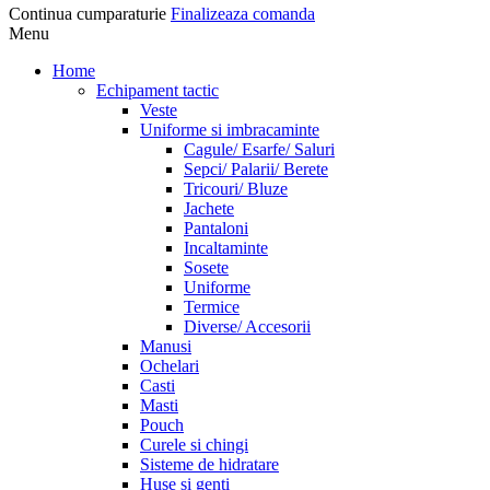
Continua cumparaturie
Finalizeaza comanda
Menu
Home
Echipament tactic
Veste
Uniforme si imbracaminte
Cagule/ Esarfe/ Saluri
Sepci/ Palarii/ Berete
Tricouri/ Bluze
Jachete
Pantaloni
Incaltaminte
Sosete
Uniforme
Termice
Diverse/ Accesorii
Manusi
Ochelari
Casti
Masti
Pouch
Curele si chingi
Sisteme de hidratare
Huse si genti