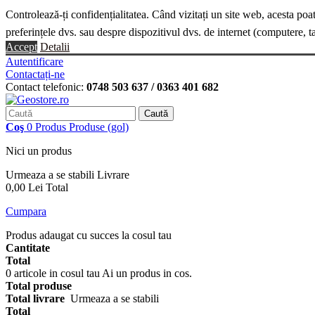
Controlează-ți confidențialitatea. Când vizitați un site web, acesta poa
preferințele dvs. sau despre dispozitivul dvs. de internet (computere, t
Accept
Detalii
Autentificare
Contactați-ne
Contact telefonic:
0748 503 637 / 0363 401 682
Caută
Coş
0
Produs
Produse
(gol)
Nici un produs
Urmeaza a se stabili
Livrare
0,00 Lei
Total
Cumpara
Produs adaugat cu succes la cosul tau
Cantitate
Total
0
articole in cosul tau
Ai un produs in cos.
Total produse
Total livrare
Urmeaza a se stabili
Total