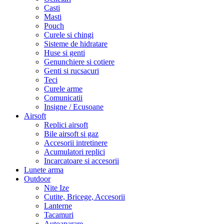
Casti
Masti
Pouch
Curele si chingi
Sisteme de hidratare
Huse si genti
Genunchiere si cotiere
Genti si rucsacuri
Teci
Curele arme
Comunicatii
Insigne / Ecusoane
Airsoft
Replici airsoft
Bile airsoft si gaz
Accesorii intretinere
Acumulatori replici
Incarcatoare si accesorii
Lunete arma
Outdoor
Nite Ize
Cutite, Bricege, Accesorii
Lanterne
Tacamuri
Autoaparare