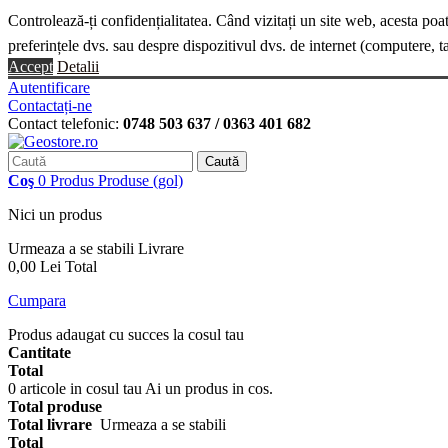
Controlează-ți confidențialitatea. Când vizitați un site web, acesta poa
preferințele dvs. sau despre dispozitivul dvs. de internet (computere, t
Accept
Detalii
Autentificare
Contactați-ne
Contact telefonic:
0748 503 637 / 0363 401 682
Caută
Coş
0
Produs
Produse
(gol)
Nici un produs
Urmeaza a se stabili
Livrare
0,00 Lei
Total
Cumpara
Produs adaugat cu succes la cosul tau
Cantitate
Total
0
articole in cosul tau
Ai un produs in cos.
Total produse
Total livrare
Urmeaza a se stabili
Total