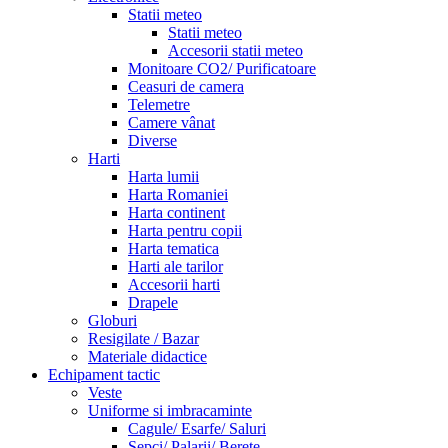
Statii meteo
Statii meteo
Accesorii statii meteo
Monitoare CO2/ Purificatoare
Ceasuri de camera
Telemetre
Camere vânat
Diverse
Harti
Harta lumii
Harta Romaniei
Harta continent
Harta pentru copii
Harta tematica
Harti ale tarilor
Accesorii harti
Drapele
Globuri
Resigilate / Bazar
Materiale didactice
Echipament tactic
Veste
Uniforme si imbracaminte
Cagule/ Esarfe/ Saluri
Sepci/ Palarii/ Berete