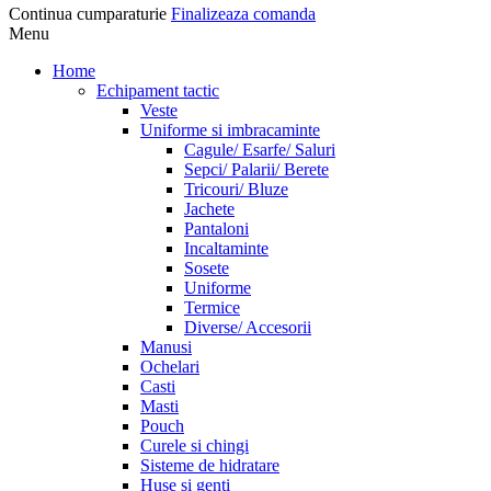
Continua cumparaturie
Finalizeaza comanda
Menu
Home
Echipament tactic
Veste
Uniforme si imbracaminte
Cagule/ Esarfe/ Saluri
Sepci/ Palarii/ Berete
Tricouri/ Bluze
Jachete
Pantaloni
Incaltaminte
Sosete
Uniforme
Termice
Diverse/ Accesorii
Manusi
Ochelari
Casti
Masti
Pouch
Curele si chingi
Sisteme de hidratare
Huse si genti