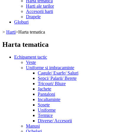
Harta tematica
Harti ale tarilor
Accesorii harti
Drapele
Globuri
>
Harti
>
Harta tematica
Harta tematica
Echipament tactic
Veste
Uniforme si imbracaminte
Cagule/ Esarfe/ Saluri
Sepci/ Palarii/ Berete
Tricouri/ Bluze
Jachete
Pantaloni
Incaltaminte
Sosete
Uniforme
Termice
Diverse/ Accesorii
Manusi
Ochelari