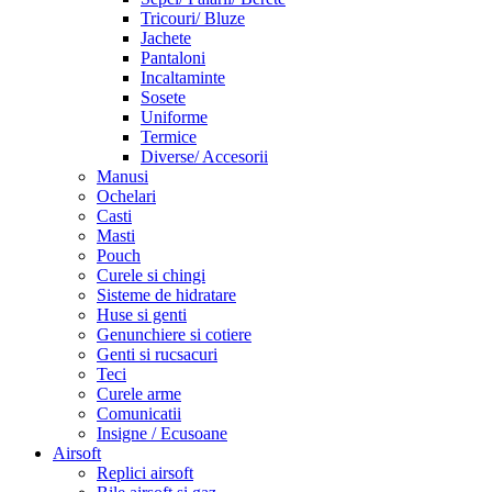
Tricouri/ Bluze
Jachete
Pantaloni
Incaltaminte
Sosete
Uniforme
Termice
Diverse/ Accesorii
Manusi
Ochelari
Casti
Masti
Pouch
Curele si chingi
Sisteme de hidratare
Huse si genti
Genunchiere si cotiere
Genti si rucsacuri
Teci
Curele arme
Comunicatii
Insigne / Ecusoane
Airsoft
Replici airsoft