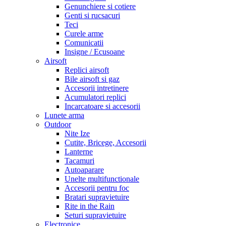
Genunchiere si cotiere
Genti si rucsacuri
Teci
Curele arme
Comunicatii
Insigne / Ecusoane
Airsoft
Replici airsoft
Bile airsoft si gaz
Accesorii intretinere
Acumulatori replici
Incarcatoare si accesorii
Lunete arma
Outdoor
Nite Ize
Cutite, Bricege, Accesorii
Lanterne
Tacamuri
Autoaparare
Unelte multifunctionale
Accesorii pentru foc
Bratari supravietuire
Rite in the Rain
Seturi supravietuire
Electronice