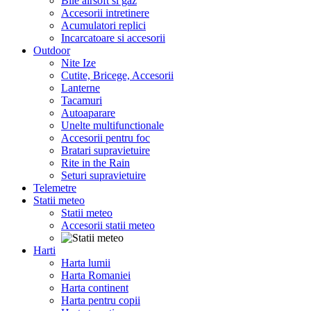
Bile airsoft si gaz
Accesorii intretinere
Acumulatori replici
Incarcatoare si accesorii
Outdoor
Nite Ize
Cutite, Bricege, Accesorii
Lanterne
Tacamuri
Autoaparare
Unelte multifunctionale
Accesorii pentru foc
Bratari supravietuire
Rite in the Rain
Seturi supravietuire
Telemetre
Statii meteo
Statii meteo
Accesorii statii meteo
Harti
Harta lumii
Harta Romaniei
Harta continent
Harta pentru copii