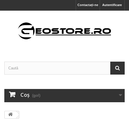
Contactați-ne
Autentificare
Coş
(gol)