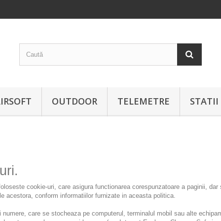
IRSOFT
OUTDOOR
TELEMETRE
STATI
uri.
seste cookie-uri, care asigura functionarea corespunzatoare a paginii, dar si c
oile acestora, conform informatiilor furnizate in aceasta politica.
 si numere, care se stocheaza pe computerul, terminalul mobil sau alte echipa