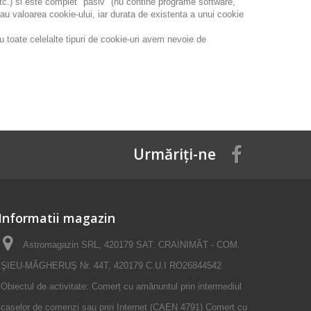
etc.) si este complet "pasiv" (nu contine programe software,
sau valoarea cookie-ului, iar durata de existenta a unui cookie
u toate celelalte tipuri de cookie-uri avem nevoie de
Urmăriți-ne
Informatii magazin
Astromagazin SRL, 420179 SAT. CRAINIMĂT - COM.
ŞIEU-MĂGHERUŞ Nr. 44T, 420179 C.U.I RO26844542
Obiectul de activitate: Comerț cu amănuntul prin intermediul
caselor de comenzi sau prin Internet (CAEN 4791) Comerț cu