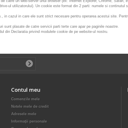
sa de catre un web-server unui browser (ex: Internet Explorer, Chrome, Safari, 
ive-ul utilizatorului). Un cookie este format din 2 parti: numele si continutul 
, in cazul in care ele sunt strict necesare pentru operarea acestui site. Pentr
uri sunt plasate de catre servicii parti terte care apar pe paginile noastre.
dul din Declaratia privind modulele cookie de pe website-ul nostru.
Contul meu
Comenzile mele
Notele mele de credit
Adresele mele
Informaţii personale