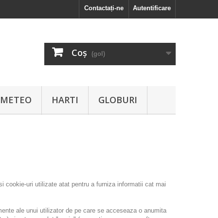
Contactați-ne
Autentificare
Coş
(gol)
I METEO
HARTI
GLOBURI
ookie-uri utilizate atat pentru a furniza informatii cat mai
mente ale unui utilizator de pe care se acceseaza o anumita