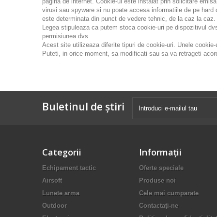
pagina de internet. Cookie-ul este instalat prin solicitare emi
virusi sau spyware si nu poate accesa informatiile de pe hard dr
este determinata din punct de vedere tehnic, de la caz la caz.
Legea stipuleaza ca putem stoca cookie-uri pe dispozitivul dvs.
permisiunea dvs.
Acest site utilizeaza diferite tipuri de cookie-uri. Unele cookie-
Puteti, in orice moment, sa modificati sau sa va retrageti acor
Buletinul de știri
Categorii
Informaţii
Echipament tactic
Oferte speciale
Airsoft
Produse noi
Lunete arma
Cele mai cumparate
Outdoor
Contactați-ne