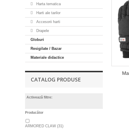
Harta tematica
Harti ale tarilor
Accesorii harti
Drapele
Globuri
Resigilate / Bazar
Materiale didactice
Man
CATALOG PRODUSE
Activează filtre:
Producător
ARMORED CLAW
(31)