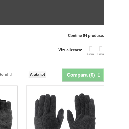
Contine 94 produse.
Vizualizeaza:
Grila
Lista
torul
Arata tot
Compara (
0
)