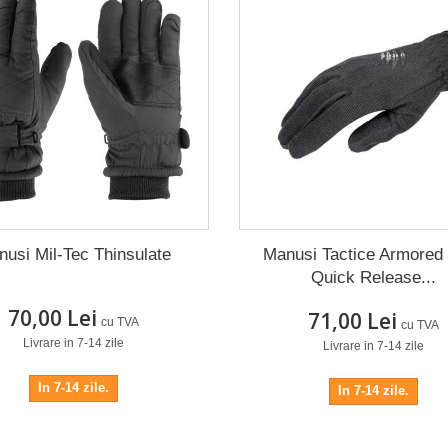
usi Mil-Tec Thinsulate
Manusi Tactice Armored
Quick Release...
70,00 Lei
71,00 Lei
cu TVA
cu TVA
Livrare in 7-14 zile
Livrare in 7-14 zile
In 7-14 zile.
In 7-14 zile.