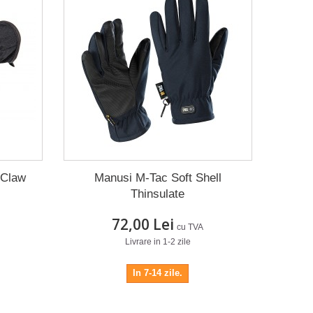
 Claw
Manusi M-Tac Soft Shell
Thinsulate
72,00 Lei
cu TVA
Livrare in 1-2 zile
In 7-14 zile.