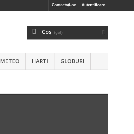
Contactați-ne
Autentificare
Coş
(gol)
I METEO
HARTI
GLOBURI