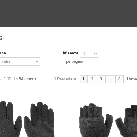
SI
upa
Afiseaza
pe pagina
a 1-12 din 94 articole
Precedent
1
2
3
...
8
Urma