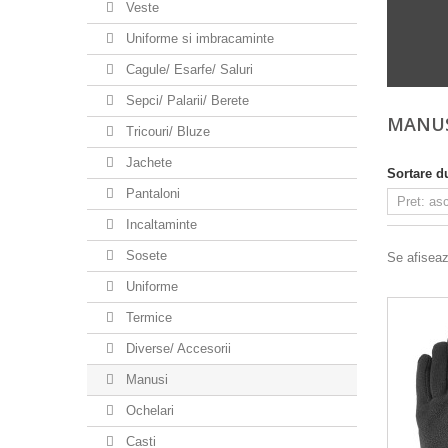
Veste
Uniforme si imbracaminte
Cagule/ Esarfe/ Saluri
Sepci/ Palarii/ Berete
MANU
Tricouri/ Bluze
Jachete
Sortare d
Pantaloni
Incaltaminte
Sosete
Se afiseaz
Uniforme
Termice
Diverse/ Accesorii
Manusi
Ochelari
Casti