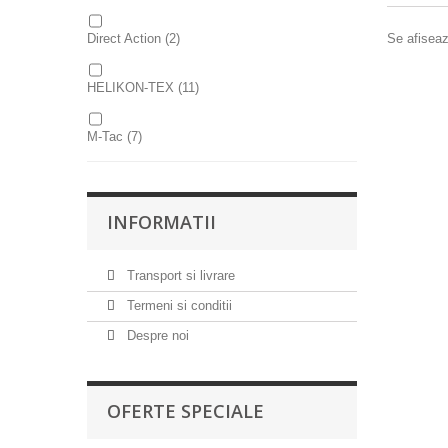
Se afiseaz
Direct Action
(2)
HELIKON-TEX
(11)
M-Tac
(7)
Mechanix Wear
(18)
INFORMATII
MFH
(3)
Transport si livrare
Mil-Tec
(12)
Termeni si conditii
Oakley
(5)
Despre noi
Pentagon
(3)
OFERTE SPECIALE
Strike Systems
(1)