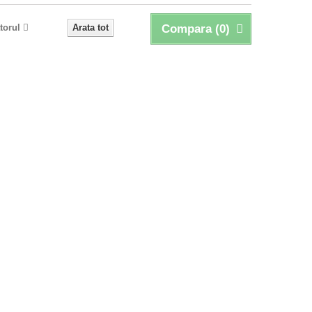
torul
Arata tot
Compara (
0
)