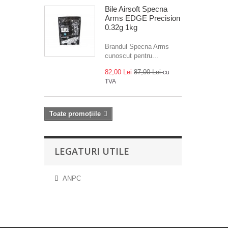
Bile Airsoft Specna
ZettaCut
(1)
Arms EDGE Precision
0.32g 1kg
Brandul Specna Arms
cunoscut pentru...
82,00 Lei
87,00 Lei
cu
TVA
Toate promoțiile
LEGATURI UTILE
ANPC