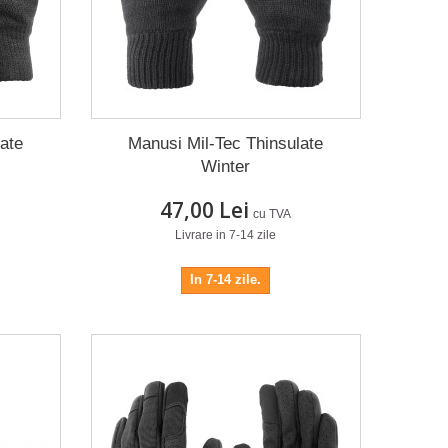
late
Manusi Mil-Tec Thinsulate
Winter
47,00 Lei
cu TVA
Livrare in 7-14 zile
In 7-14 zile.