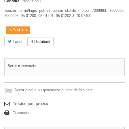
Conditie:
Produs nou
Senzor termo/higro potrivit pentru statiile meteo: 7009993, 7009995,
7009996, 95-01200, 95-01201, 95-01202 & 70-07400.
In 7-14 zile
Tweet
Distribuiti
Scrie o recenzie
Acest produs nu genereaza puncte de loialitate.
Trimite unui prieten
Tipareste