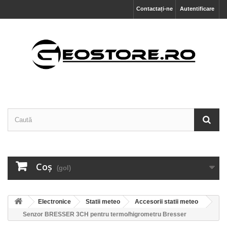
Contactați-ne
Autentificare
Coş
(gol)
Electronice
Statii meteo
Accesorii statii meteo
Senzor BRESSER 3CH pentru termo/higrometru Bresser