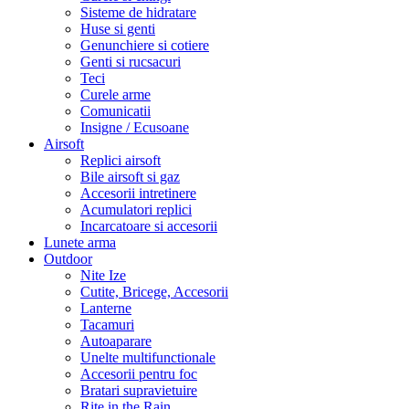
Sisteme de hidratare
Huse si genti
Genunchiere si cotiere
Genti si rucsacuri
Teci
Curele arme
Comunicatii
Insigne / Ecusoane
Airsoft
Replici airsoft
Bile airsoft si gaz
Accesorii intretinere
Acumulatori replici
Incarcatoare si accesorii
Lunete arma
Outdoor
Nite Ize
Cutite, Bricege, Accesorii
Lanterne
Tacamuri
Autoaparare
Unelte multifunctionale
Accesorii pentru foc
Bratari supravietuire
Rite in the Rain