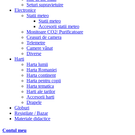
Seturi supravietuire
Electronice
Statii meteo
Statii meteo
Accesorii statii meteo
Monitoare CO2/ Purificatoare
Ceasuri de camera
Telemetre
Camere vânat
Diverse
Harti
Harta lumii
Harta Romaniei
Harta continent
Harta pentru copii
Harta tematica
Harti ale tarilor
Accesorii harti
Drapele
Globuri
Resigilate / Bazar
Materiale didactice
Contul meu