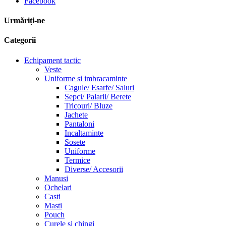
Facebook
Urmăriți-ne
Categorii
Echipament tactic
Veste
Uniforme si imbracaminte
Cagule/ Esarfe/ Saluri
Sepci/ Palarii/ Berete
Tricouri/ Bluze
Jachete
Pantaloni
Incaltaminte
Sosete
Uniforme
Termice
Diverse/ Accesorii
Manusi
Ochelari
Casti
Masti
Pouch
Curele si chingi