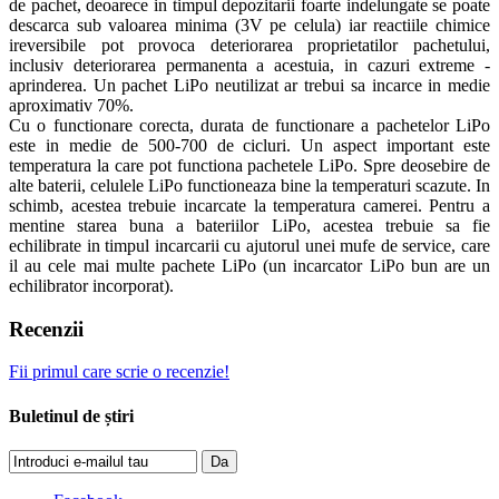
de pachet, deoarece in timpul depozitarii foarte indelungate se poate
descarca sub valoarea minima (3V pe celula) iar reactiile chimice
ireversibile pot provoca deteriorarea proprietatilor pachetului,
inclusiv deteriorarea permanenta a acestuia, in cazuri extreme -
aprinderea. Un pachet LiPo neutilizat ar trebui sa incarce in medie
aproximativ 70%.
Cu o functionare corecta, durata de functionare a pachetelor LiPo
este in medie de 500-700 de cicluri. Un aspect important este
temperatura la care pot functiona pachetele LiPo. Spre deosebire de
alte baterii, celulele LiPo functioneaza bine la temperaturi scazute. In
schimb, acestea trebuie incarcate la temperatura camerei. Pentru a
mentine starea buna a bateriilor LiPo, acestea trebuie sa fie
echilibrate in timpul incarcarii cu ajutorul unei mufe de service, care
il au cele mai multe pachete LiPo (un incarcator LiPo bun are un
echilibrator incorporat).
Recenzii
Fii primul care scrie o recenzie!
Buletinul de știri
Da