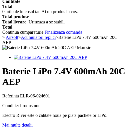
Cantitate
Total
0
articole in cosul tau
Ai un produs in cos.
Total produse
Total livrare
Urmeaza a se stabili
Total
Continua cumparaturie
Finalizeaza comanda
>
Airsoft
>
Acumulatori replici
>
Baterie LiPo 7.4V 600mAh 20C
AEP
Mareste
Baterie LiPo 7.4V 600mAh 20C
AEP
Referinta
ELR-06-024601
Conditie:
Produs nou
Electro River este o calitate noua pe piata pachetelor LiPo.
Mai multe detalii