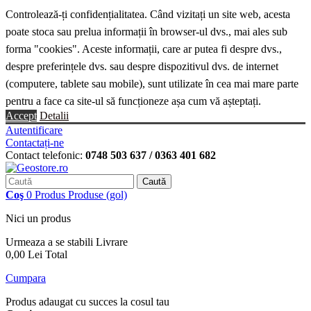
Controlează-ți confidențialitatea. Când vizitați un site web, acesta
poate stoca sau prelua informații în browser-ul dvs., mai ales sub
forma "cookies". Aceste informații, care ar putea fi despre dvs.,
despre preferințele dvs. sau despre dispozitivul dvs. de internet
(computere, tablete sau mobile), sunt utilizate în cea mai mare parte
pentru a face ca site-ul să funcționeze așa cum vă așteptați.
Accept
Detalii
Autentificare
Contactați-ne
Contact telefonic:
0748 503 637 / 0363 401 682
Caută
Coş
0
Produs
Produse
(gol)
Nici un produs
Urmeaza a se stabili
Livrare
0,00 Lei
Total
Cumpara
Produs adaugat cu succes la cosul tau