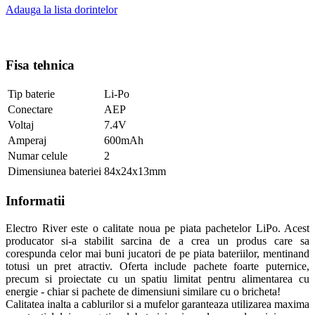
Adauga la lista dorintelor
Fisa tehnica
Tip baterie
Li-Po
Conectare
AEP
Voltaj
7.4V
Amperaj
600mAh
Numar celule
2
Dimensiunea bateriei
84x24x13mm
Informatii
Electro River este o calitate noua pe piata pachetelor LiPo. Acest
producator si-a stabilit sarcina de a crea un produs care sa
corespunda celor mai buni jucatori de pe piata bateriilor, mentinand
totusi un pret atractiv. Oferta include pachete foarte puternice,
precum si proiectate cu un spatiu limitat pentru alimentarea cu
energie - chiar si pachete de dimensiuni similare cu o bricheta!
Calitatea inalta a cablurilor si a mufelor garanteaza utilizarea maxima