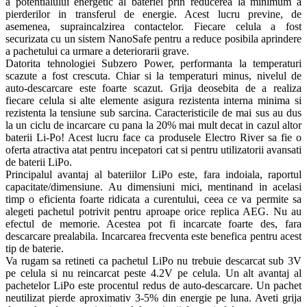
a potentialului energetic al bateriei prin reducerea la minimum a
pierderilor in transferul de energie. Acest lucru previne, de
asemenea, supraincalzirea contactelor. Fiecare celula a fost
securizata cu un sistem NanoSafe pentru a reduce posibila aprindere
a pachetului ca urmare a deteriorarii grave.
Datorita tehnologiei Subzero Power, performanta la temperaturi
scazute a fost crescuta. Chiar si la temperaturi minus, nivelul de
auto-descarcare este foarte scazut. Grija deosebita de a realiza
fiecare celula si alte elemente asigura rezistenta interna minima si
rezistenta la tensiune sub sarcina. Caracteristicile de mai sus au dus
la un ciclu de incarcare cu pana la 20% mai mult decat in ​​cazul altor
baterii Li-Po! Acest lucru face ca produsele Electro River sa fie o
oferta atractiva atat pentru incepatori cat si pentru utilizatorii avansati
de baterii LiPo.
Principalul avantaj al bateriilor LiPo este, fara indoiala, raportul
capacitate/dimensiune. Au dimensiuni mici, mentinand in acelasi
timp o eficienta foarte ridicata a curentului, ceea ce va permite sa
alegeti pachetul potrivit pentru aproape orice replica AEG. Nu au
efectul de memorie. Acestea pot fi incarcate foarte des, fara
descarcare prealabila. Incarcarea frecventa este benefica pentru acest
tip de baterie.
Va rugam sa retineti ca pachetul LiPo nu trebuie descarcat sub 3V
pe celula si nu reincarcat peste 4.2V pe celula. Un alt avantaj al
pachetelor LiPo este procentul redus de auto-descarcare. Un pachet
neutilizat pierde aproximativ 3-5% din energie pe luna. Aveti grija