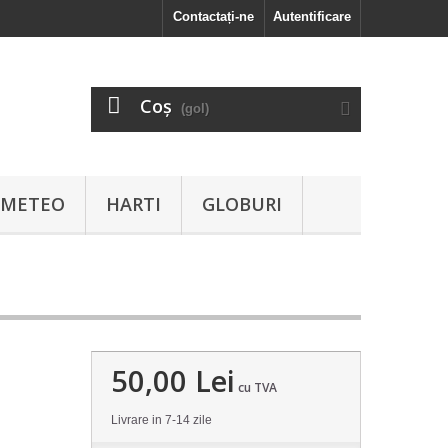
Contactați-ne
Autentificare
Coş
(gol)
I METEO
HARTI
GLOBURI
50,00 Lei
cu TVA
Livrare in 7-14 zile