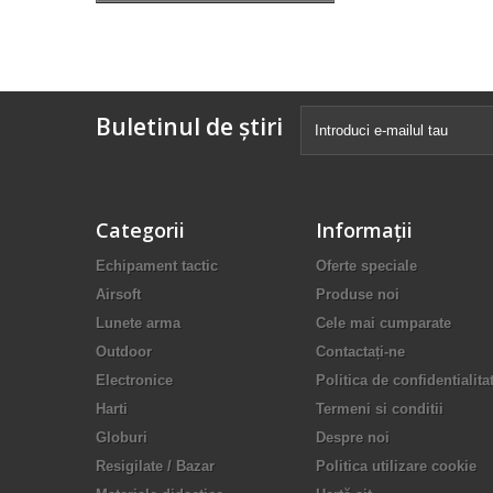
Buletinul de știri
Categorii
Informaţii
Echipament tactic
Oferte speciale
Airsoft
Produse noi
Lunete arma
Cele mai cumparate
Outdoor
Contactați-ne
Electronice
Politica de confidentialita
Harti
Termeni si conditii
Globuri
Despre noi
Resigilate / Bazar
Politica utilizare cookie