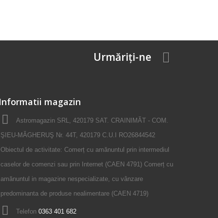
Urmăriți-ne
Informatii magazin
Astromagazin SRL, 420179 SAT. CRAINIMĂT - COM.
ŞIEU-MĂGHERUŞ Nr. 44T, 420179 C.U.I RO26844542
Obiectul de activitate: Comerț cu amănuntul prin intermediul
caselor de comenzi sau prin Internet (CAEN 4791) Comerț cu
amănuntul in magazine nespecializate, cu vânzare
predominanta de produse nealimentare (CAEN 4719)
Telefon
0363 401 682