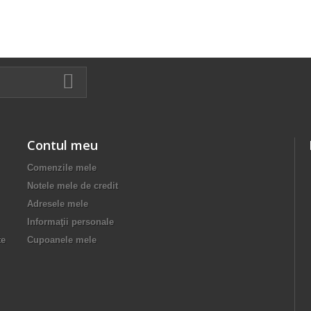
Contul meu
Comenzile mele
Notele mele de credit
Adresele mele
Informaţii personale
te
Cupoanele mele