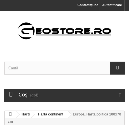
Contactați-ne
Autentificare
Coş
(gol)
Harti
Harta continent
Europa. Harta politica 100x70
cm