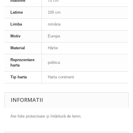
Inaltime
70 cm
Latime
100 cm
Limba
româna
Motiv
Europa
Material
Hârtie
Reprezentare
politica
harta
Tip harta
Harta continent
INFORMATII
Are folie protectoare și întăritură de lemn.