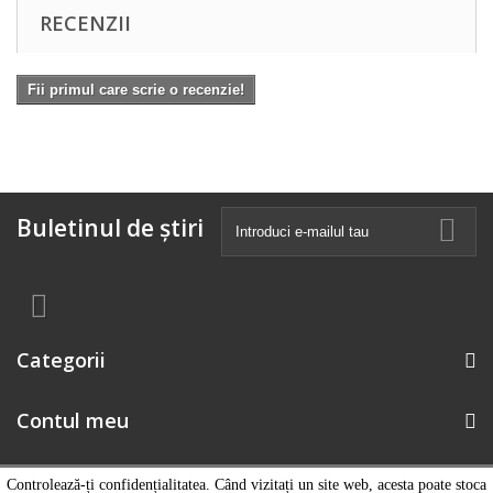
RECENZII
Fii primul care scrie o recenzie!
Buletinul de știri
Categorii
Contul meu
Informatii magazin
Controlează-ți confidențialitatea. Când vizitați un site web, acesta poate stoca