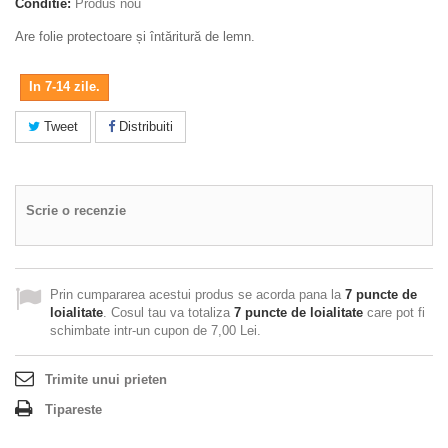
Conditie:
Produs nou
Are folie protectoare și întăritură de lemn.
In 7-14 zile.
Tweet
Distribuiti
Scrie o recenzie
Prin cumpararea acestui produs se acorda pana la
7
puncte de
loialitate
. Cosul tau va totaliza
7
puncte de loialitate
care pot fi
schimbate intr-un cupon de
7,00 Lei
.
Trimite unui prieten
Tipareste