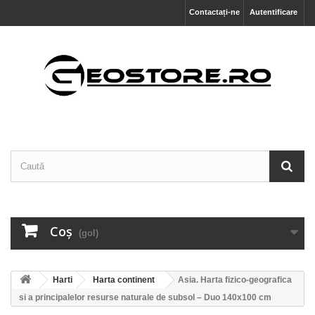
Contactați-ne
Autentificare
Coş
(gol)
Harti
Harta continent
Asia. Harta fizico-geografica
si a principalelor resurse naturale de subsol – Duo 140x100 cm