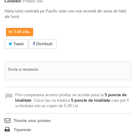
Conditie:
Produs nou
Harta lumii centrată pe Pacific este cea mai recentă din seria de hărți
ale lumii .
In 7-14 zile.
Tweet
Distribuiti
Scrie o recenzie
Prin cumpararea acestui produs se acorda pana la
5
puncte de
loialitate
. Cosul tau va totaliza
5
puncte de loialitate
care pot fi
schimbate intr-un cupon de
5,00 Lei
.
Trimite unui prieten
Tipareste