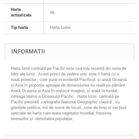
Harta
da
actualizata
Tip harta
Harta Lumii
INFORMATII
Harta lumii centrată pe Pacific este cea mai recentă din seria de
hărți ale lumii . Acest punct de vedere unic este o hartă cu o
nouă proiecție , care pune in evidență Pacificul, și arată Oceania
și Asia în proporție aproape de dimensiunea lor reală pe pământ .
Arată Oceania și Asia în mijlocul imaginii, și arată în fundal
intreaga latime a Oceanului Pacific . Harta lumii centrată pe
Pacific prezintă cartografia National Geographic clasică , cu
granițele politice, mii de nume de locuri, zone de timp și secțiuni
speciale de harta care arata vegetatia mondial, folosirea
terenurilor și densitatea populației.