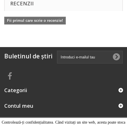
RECENZII
Fii primul care scrie o recenzie!
Buletinul de știri
Categorii
Contul meu
Informatii magazin
Controlează-ți confidențialitatea. Când vizitați un site web, acesta poate stoca