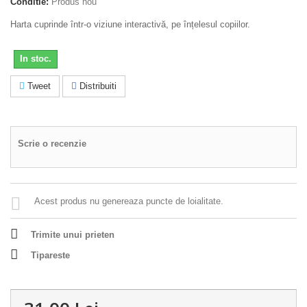
Conditie:
Produs nou
Harta cuprinde într-o viziune interactivă, pe înțelesul copiilor.
In stoc.
Tweet
Distribuiti
Scrie o recenzie
Acest produs nu genereaza puncte de loialitate.
Trimite unui prieten
Tipareste