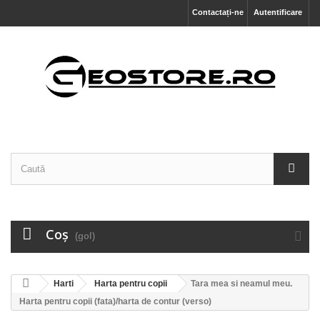
Contactați-ne
Autentificare
Coş
(gol)
Harti
Harta pentru copii
Tara mea si neamul meu.
Harta pentru copii (fata)/harta de contur (verso)