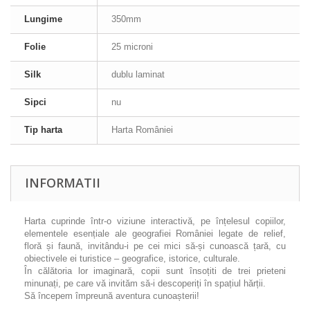
Lungime
350mm
Folie
25 microni
Silk
dublu laminat
Sipci
nu
Tip harta
Harta României
INFORMATII
Harta cuprinde într-o viziune interactivă, pe înțelesul copiilor,
elementele esențiale ale geografiei României legate de relief,
floră și faună, invitându-i pe cei mici să-și cunoască țară, cu
obiectivele ei turistice – geografice, istorice, culturale.
În călătoria lor imaginară, copii sunt însoțiti de trei prieteni
minunați, pe care vă invităm să-i descoperiți în spațiul hărții.
Să începem împreună aventura cunoașterii!