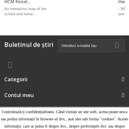
HCM Kinzel...
Harta
An interactive map of the
- Who
school and home....
anima
Buletinul de știri
Categorii
Contul meu
Informatii magazin
Controlează-ți confidențialitatea. Când vizitați un site web, acesta poate stoca
sau prelua informații în browser-ul dvs., mai ales sub forma "cookies". Aceste
informații, care ar putea fi despre dvs., despre preferințele dvs. sau despre