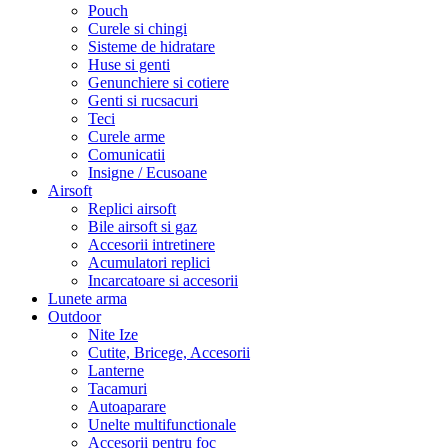
Pouch
Curele si chingi
Sisteme de hidratare
Huse si genti
Genunchiere si cotiere
Genti si rucsacuri
Teci
Curele arme
Comunicatii
Insigne / Ecusoane
Airsoft
Replici airsoft
Bile airsoft si gaz
Accesorii intretinere
Acumulatori replici
Incarcatoare si accesorii
Lunete arma
Outdoor
Nite Ize
Cutite, Bricege, Accesorii
Lanterne
Tacamuri
Autoaparare
Unelte multifunctionale
Accesorii pentru foc