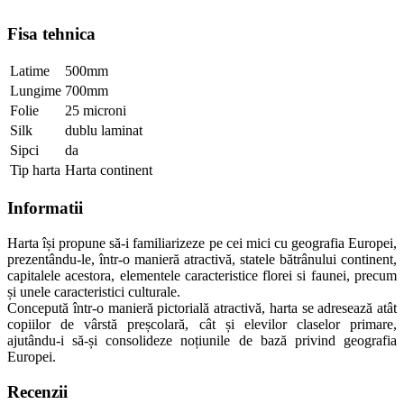
Fisa tehnica
Latime
500mm
Lungime
700mm
Folie
25 microni
Silk
dublu laminat
Sipci
da
Tip harta
Harta continent
Informatii
Harta își propune să-i familiarizeze pe cei mici cu geografia Europei,
prezentându-le, într-o manieră atractivă, statele bătrânului continent,
capitalele acestora, elementele caracteristice florei si faunei, precum
și unele caracteristici culturale.
Concepută într-o manieră pictorială atractivă, harta se adresează atât
copiilor de vârstă preșcolară, cât și elevilor claselor primare,
ajutându-i să-și consolideze noțiunile de bază privind geografia
Europei.
Recenzii