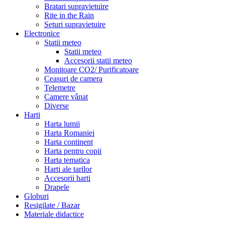
Bratari supravietuire
Rite in the Rain
Seturi supravietuire
Electronice
Statii meteo
Statii meteo
Accesorii statii meteo
Monitoare CO2/ Purificatoare
Ceasuri de camera
Telemetre
Camere vânat
Diverse
Harti
Harta lumii
Harta Romaniei
Harta continent
Harta pentru copii
Harta tematica
Harti ale tarilor
Accesorii harti
Drapele
Globuri
Resigilate / Bazar
Materiale didactice