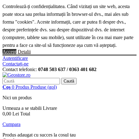
Controlează-ți confidențialitatea. Când vizitați un site web, acesta
poate stoca sau prelua informații în browser-ul dvs., mai ales sub
forma "cookies". Aceste informații, care ar putea fi despre dvs.,
despre preferințele dvs. sau despre dispozitivul dvs. de internet
(computere, tablete sau mobile), sunt utilizate în cea mai mare parte
pentru a face ca site-ul să funcționeze așa cum vă așteptați.
Accept
Detalii
Autentificare
Contactați-ne
Contact telefonic:
0748 503 637 / 0363 401 682
Caută
Coş
0
Produs
Produse
(gol)
Nici un produs
Urmeaza a se stabili
Livrare
0,00 Lei
Total
Cumpara
Produs adaugat cu succes la cosul tau