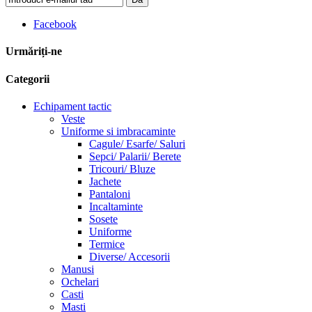
Facebook
Urmăriți-ne
Categorii
Echipament tactic
Veste
Uniforme si imbracaminte
Cagule/ Esarfe/ Saluri
Sepci/ Palarii/ Berete
Tricouri/ Bluze
Jachete
Pantaloni
Incaltaminte
Sosete
Uniforme
Termice
Diverse/ Accesorii
Manusi
Ochelari
Casti
Masti