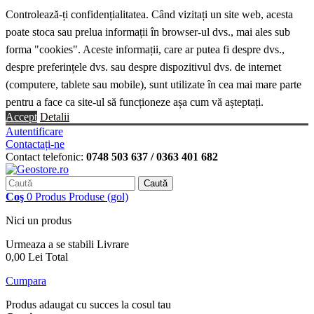
Controlează-ți confidențialitatea. Când vizitați un site web, acesta
poate stoca sau prelua informații în browser-ul dvs., mai ales sub
forma "cookies". Aceste informații, care ar putea fi despre dvs.,
despre preferințele dvs. sau despre dispozitivul dvs. de internet
(computere, tablete sau mobile), sunt utilizate în cea mai mare parte
pentru a face ca site-ul să funcționeze așa cum vă așteptați.
Accept
Detalii
Autentificare
Contactați-ne
Contact telefonic:
0748 503 637 / 0363 401 682
Caută
Coş
0
Produs
Produse
(gol)
Nici un produs
Urmeaza a se stabili
Livrare
0,00 Lei
Total
Cumpara
Produs adaugat cu succes la cosul tau