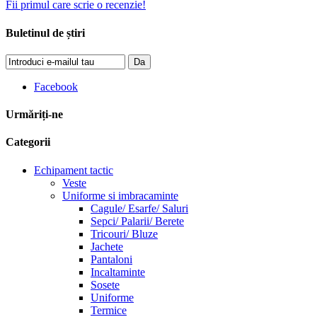
Fii primul care scrie o recenzie!
Buletinul de știri
Da
Facebook
Urmăriți-ne
Categorii
Echipament tactic
Veste
Uniforme si imbracaminte
Cagule/ Esarfe/ Saluri
Sepci/ Palarii/ Berete
Tricouri/ Bluze
Jachete
Pantaloni
Incaltaminte
Sosete
Uniforme
Termice