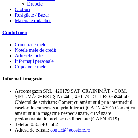
Drapele
Globuri
Resigilate / Bazar
Materiale didactice
Contul meu
Comenzile mele
Notele mele de credit
Adresele mele
Informaţii personale
Cupoanele mele
Informatii magazin
Astromagazin SRL, 420179 SAT. CRAINIMĂT - COM.
ŞIEU-MĂGHERUŞ Nr. 44T, 420179 C.U.I RO26844542
Obiectul de activitate: Comerț cu amănuntul prin intermediul
caselor de comenzi sau prin Internet (CAEN 4791) Comerț cu
amănuntul in magazine nespecializate, cu vânzare
predominanta de produse nealimentare (CAEN 4719)
Telefon
0363 401 682
Adresa de e-mail:
contact@geostore.ro