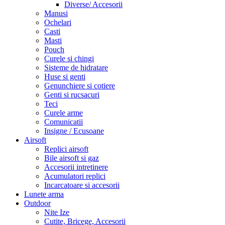
Diverse/ Accesorii
Manusi
Ochelari
Casti
Masti
Pouch
Curele si chingi
Sisteme de hidratare
Huse si genti
Genunchiere si cotiere
Genti si rucsacuri
Teci
Curele arme
Comunicatii
Insigne / Ecusoane
Airsoft
Replici airsoft
Bile airsoft si gaz
Accesorii intretinere
Acumulatori replici
Incarcatoare si accesorii
Lunete arma
Outdoor
Nite Ize
Cutite, Bricege, Accesorii