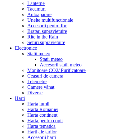
Lanterne
Tacamuri
Autoaparare
Unelte multifunctionale
Accesorii pentru foc
Bratari supravietuire
Rite in the Rain
Seturi supravietuire
Electronice
Statii meteo
Statii meteo
Accesorii statii meteo
Monitoare CO2/ Purificatoare
Ceasuri de camera
Telemetre
Camere vânat
Diverse
Harti
Harta lumii
Harta Romaniei
Harta continent
Harta pentru copii
Harta tematica
Harti ale tarilor
Accesorii harti