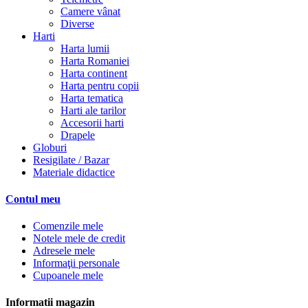
Camere vânat
Diverse
Harti
Harta lumii
Harta Romaniei
Harta continent
Harta pentru copii
Harta tematica
Harti ale tarilor
Accesorii harti
Drapele
Globuri
Resigilate / Bazar
Materiale didactice
Contul meu
Comenzile mele
Notele mele de credit
Adresele mele
Informaţii personale
Cupoanele mele
Informatii magazin