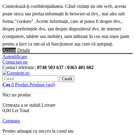
Controlează-ți confidențialitatea. Când vizitați un site web, acesta
poate stoca sau prelua informații în browser-ul dvs., mai ales sub
forma "cookies". Aceste informații, care ar putea fi despre dvs.,
despre preferințele dvs. sau despre dispozitivul dvs. de internet
(computere, tablete sau mobile), sunt utilizate în cea mai mare parte
pentru a face ca site-ul să funcționeze așa cum vă așteptați.
Accept
Detalii
Autentificare
Contactați-ne
Contact telefonic:
0748 503 637 / 0363 401 682
Caută
Coş
0
Produs
Produse
(gol)
Nici un produs
Urmeaza a se stabili
Livrare
0,00 Lei
Total
Cumpara
Produs adaugat cu succes la cosul tau