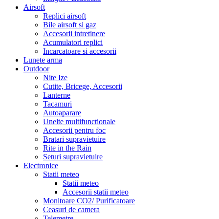
Airsoft
Replici airsoft
Bile airsoft si gaz
Accesorii intretinere
Acumulatori replici
Incarcatoare si accesorii
Lunete arma
Outdoor
Nite Ize
Cutite, Bricege, Accesorii
Lanterne
Tacamuri
Autoaparare
Unelte multifunctionale
Accesorii pentru foc
Bratari supravietuire
Rite in the Rain
Seturi supravietuire
Electronice
Statii meteo
Statii meteo
Accesorii statii meteo
Monitoare CO2/ Purificatoare
Ceasuri de camera
Telemetre