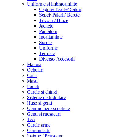
Uniforme si imbracaminte
Cagule/ Esarfe/ Saluri
Sepci/ Palarii/ Berete
Tricouri/ Bluze
Jachete
Pantaloni
Incaltaminte
Sosete
Uniforme
Termice
Diverse/ Accesorii
Manusi
Ochelari
Casti
Masti
Pouch
Curele si chingi
Sisteme de hidratare
Huse si genti
Genunchiere si cotiere
Genti si rucsacuri
Teci
Curele arme
Comunicatii
Insigne / Ecusoane