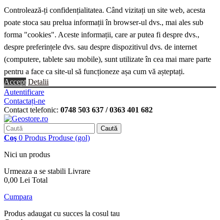
Controlează-ți confidențialitatea. Când vizitați un site web, acesta
poate stoca sau prelua informații în browser-ul dvs., mai ales sub
forma "cookies". Aceste informații, care ar putea fi despre dvs.,
despre preferințele dvs. sau despre dispozitivul dvs. de internet
(computere, tablete sau mobile), sunt utilizate în cea mai mare parte
pentru a face ca site-ul să funcționeze așa cum vă așteptați.
Accept
Detalii
Autentificare
Contactați-ne
Contact telefonic:
0748 503 637 / 0363 401 682
Caută
Coş
0
Produs
Produse
(gol)
Nici un produs
Urmeaza a se stabili
Livrare
0,00 Lei
Total
Cumpara
Produs adaugat cu succes la cosul tau