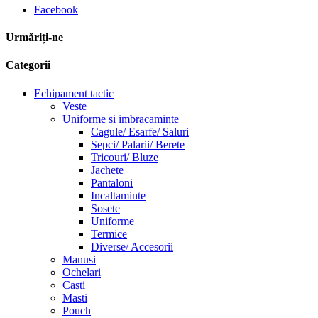
Facebook
Urmăriți-ne
Categorii
Echipament tactic
Veste
Uniforme si imbracaminte
Cagule/ Esarfe/ Saluri
Sepci/ Palarii/ Berete
Tricouri/ Bluze
Jachete
Pantaloni
Incaltaminte
Sosete
Uniforme
Termice
Diverse/ Accesorii
Manusi
Ochelari
Casti
Masti
Pouch