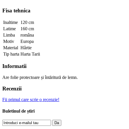
Fisa tehnica
Inaltime
120 cm
Latime
160 cm
Limba
româna
Motiv
Europa
Material
Hârtie
Tip harta
Harta Tarii
Informatii
Are folie protectoare și întăritură de lemn.
Recenzii
Fii primul care scrie o recenzie!
Buletinul de știri
Da