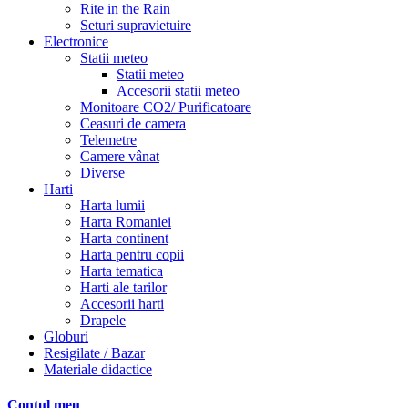
Rite in the Rain
Seturi supravietuire
Electronice
Statii meteo
Statii meteo
Accesorii statii meteo
Monitoare CO2/ Purificatoare
Ceasuri de camera
Telemetre
Camere vânat
Diverse
Harti
Harta lumii
Harta Romaniei
Harta continent
Harta pentru copii
Harta tematica
Harti ale tarilor
Accesorii harti
Drapele
Globuri
Resigilate / Bazar
Materiale didactice
Contul meu