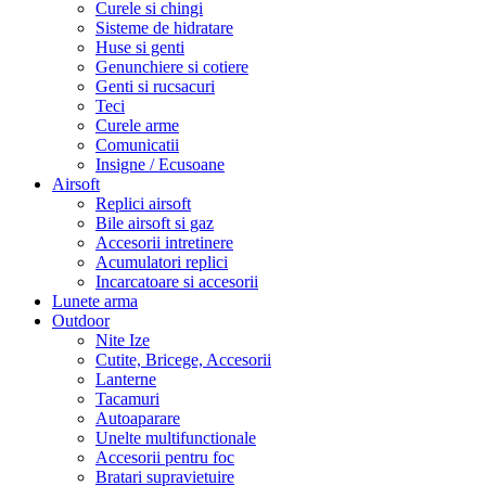
Curele si chingi
Sisteme de hidratare
Huse si genti
Genunchiere si cotiere
Genti si rucsacuri
Teci
Curele arme
Comunicatii
Insigne / Ecusoane
Airsoft
Replici airsoft
Bile airsoft si gaz
Accesorii intretinere
Acumulatori replici
Incarcatoare si accesorii
Lunete arma
Outdoor
Nite Ize
Cutite, Bricege, Accesorii
Lanterne
Tacamuri
Autoaparare
Unelte multifunctionale
Accesorii pentru foc
Bratari supravietuire