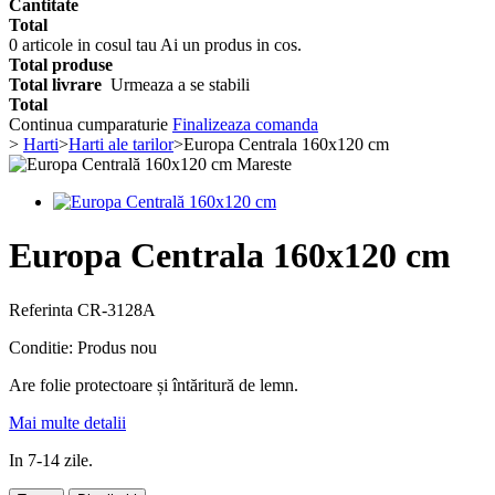
Cantitate
Total
0
articole in cosul tau
Ai un produs in cos.
Total produse
Total livrare
Urmeaza a se stabili
Total
Continua cumparaturie
Finalizeaza comanda
>
Harti
>
Harti ale tarilor
>
Europa Centrala 160x120 cm
Mareste
Europa Centrala 160x120 cm
Referinta
CR-3128A
Conditie:
Produs nou
Are folie protectoare și întăritură de lemn.
Mai multe detalii
In 7-14 zile.