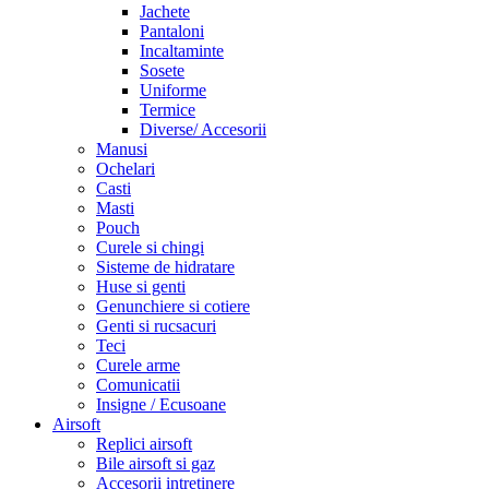
Jachete
Pantaloni
Incaltaminte
Sosete
Uniforme
Termice
Diverse/ Accesorii
Manusi
Ochelari
Casti
Masti
Pouch
Curele si chingi
Sisteme de hidratare
Huse si genti
Genunchiere si cotiere
Genti si rucsacuri
Teci
Curele arme
Comunicatii
Insigne / Ecusoane
Airsoft
Replici airsoft
Bile airsoft si gaz
Accesorii intretinere