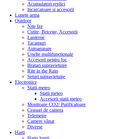
Acumulatori replici
Incarcatoare si accesorii
Lunete arma
Outdoor
Nite Ize
Cutite, Bricege, Accesorii
Lanterne
Tacamuri
Autoaparare
Unelte multifunctionale
Accesorii pentru foc
Bratari supravietuire
Rite in the Rain
Seturi supravietuire
Electronice
Statii meteo
Statii meteo
Accesorii statii meteo
Monitoare CO2/ Purificatoare
Ceasuri de camera
Telemetre
Camere vânat
Diverse
Harti
Harta lumii