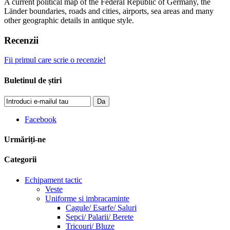
A current political map of the Federal Republic of Germany, the
Länder boundaries, roads and cities, airports, sea areas and many
other geographic details in antique style.
Recenzii
Fii primul care scrie o recenzie!
Buletinul de știri
Da
Facebook
Urmăriți-ne
Categorii
Echipament tactic
Veste
Uniforme si imbracaminte
Cagule/ Esarfe/ Saluri
Sepci/ Palarii/ Berete
Tricouri/ Bluze