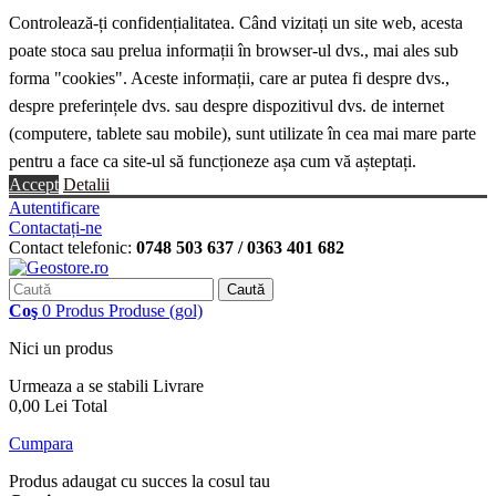
Controlează-ți confidențialitatea. Când vizitați un site web, acesta
poate stoca sau prelua informații în browser-ul dvs., mai ales sub
forma "cookies". Aceste informații, care ar putea fi despre dvs.,
despre preferințele dvs. sau despre dispozitivul dvs. de internet
(computere, tablete sau mobile), sunt utilizate în cea mai mare parte
pentru a face ca site-ul să funcționeze așa cum vă așteptați.
Accept
Detalii
Autentificare
Contactați-ne
Contact telefonic:
0748 503 637 / 0363 401 682
Caută
Coş
0
Produs
Produse
(gol)
Nici un produs
Urmeaza a se stabili
Livrare
0,00 Lei
Total
Cumpara
Produs adaugat cu succes la cosul tau