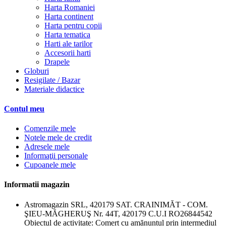
Harta Romaniei
Harta continent
Harta pentru copii
Harta tematica
Harti ale tarilor
Accesorii harti
Drapele
Globuri
Resigilate / Bazar
Materiale didactice
Contul meu
Comenzile mele
Notele mele de credit
Adresele mele
Informaţii personale
Cupoanele mele
Informatii magazin
Astromagazin SRL, 420179 SAT. CRAINIMĂT - COM.
ŞIEU-MĂGHERUŞ Nr. 44T, 420179 C.U.I RO26844542
Obiectul de activitate: Comerț cu amănuntul prin intermediul