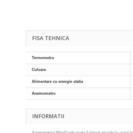
FISA TEHNICA
Termometru
Culoare
Alimentare cu energie statie
Anemometru
INFORMATII
Anemometrul WindGuide poate fi folosit oriunde în cazul în 