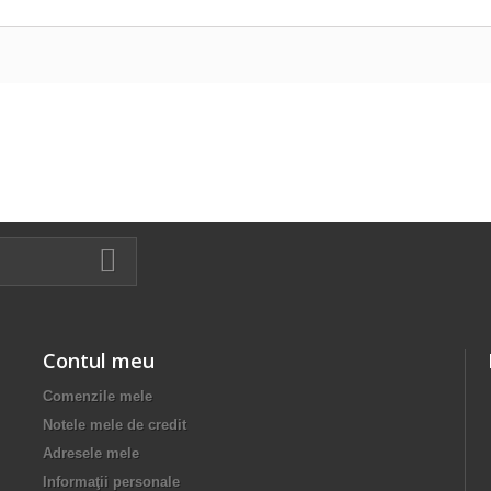
Contul meu
Comenzile mele
Notele mele de credit
Adresele mele
Informaţii personale