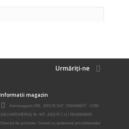
Urmăriți-ne
Informatii magazin
Astromagazin SRL, 420179 SAT. CRAINIMĂT - COM.
ŞIEU-MĂGHERUŞ Nr. 44T, 420179 C.U.I RO26844542
Obiectul de activitate: Comerț cu amănuntul prin intermediul