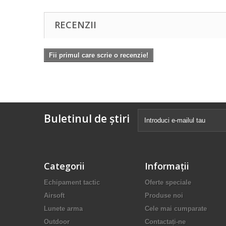
RECENZII
Fii primul care scrie o recenzie!
Buletinul de știri
Categorii
Informaţii
Echipament tactic
Oferte speciale
Airsoft
Produse noi
Lunete arma
Cele mai cumparate
Outdoor
Contactați-ne