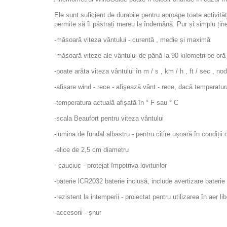
Ele sunt suficient de durabile pentru aproape toate activită
permite să îl păstrați mereu la îndemână. Pur și simplu ține
-măsoară viteza vântului - curentă , medie și maximă
-măsoară viteze ale vântului de până la 90 kilometri pe oră
-poate arăta viteza vântului în m / s , km / h , ft / sec , no
-afișare wind - rece - afişează vânt - rece, dacă temperatu
-temperatura actuală afișată în ° F sau ° C
-scala Beaufort pentru viteza vântului
-lumina de fundal albastru - pentru citire ușoară în condiți
-elice de 2,5 cm diametru
- cauciuc - protejat împotriva loviturilor
-baterie lCR2032 baterie inclusă, include avertizare bateri
-rezistent la intemperii - proiectat pentru utilizarea în aer lib
-accesorii - șnur