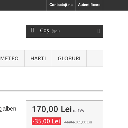
Contactați-ne
Autentificare
Coş
(gol)
I METEO
HARTI
GLOBURI
170,00 Lei
 galben
cu TVA
-35,00 Lei
205,00 Lei
Inainte