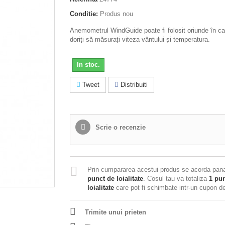
Conditie:
Produs nou
Anemometrul WindGuide poate fi folosit oriunde în ca
doriți să măsurați viteza vântului și temperatura.
In stoc.
Tweet
Distribuiti
Scrie o recenzie
Prin cumpararea acestui produs se acorda pan
punct de loialitate
. Cosul tau va totaliza
1
pun
loialitate
care pot fi schimbate intr-un cupon 
Trimite unui prieten