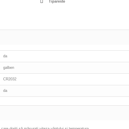
Tipareste
da
galben
CR2032
da
care doriți să măsurați viteza vântului și temperatura.