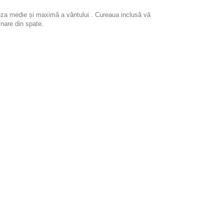
viteza medie și maximă a vântului . Cureaua inclusă vă
inare din spate.