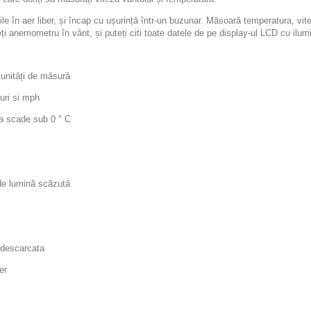
țile în aer liber, și încap cu ușurință într-un buzunar. Măsoară temperatura, 
ți anemometru în vânt, și puteți citi toate datele de pe display-ul LCD cu ilum
 unități de măsură
duri si mph
ra scade sub 0 ° C
i de lumină scăzută
e descarcata
er