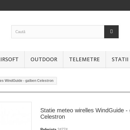
IRSOFT
OUTDOOR
TELEMETRE
STATI
les WindGuide - galben Celestron
Statie meteo wirelles WindGuide -
Celestron
Referinta
24774