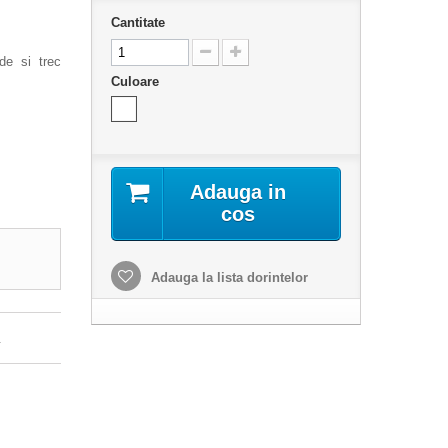
Cantitate
de si trec
Culoare
Adauga in
cos
Adauga la lista dorintelor
.