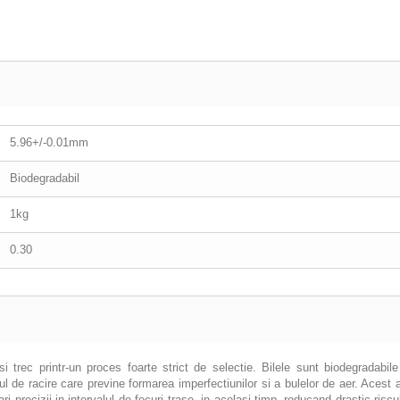
5.96+/-0.01mm
Biodegradabil
1kg
0.30
i trec printr-un proces foarte strict de selectie. Bilele sunt biodegradabil
 de racire care previne formarea imperfectiunilor si a bulelor de aer.
Acest a
i precizii in intervalul de focuri trase, in acelasi timp, reducand drastic riscu