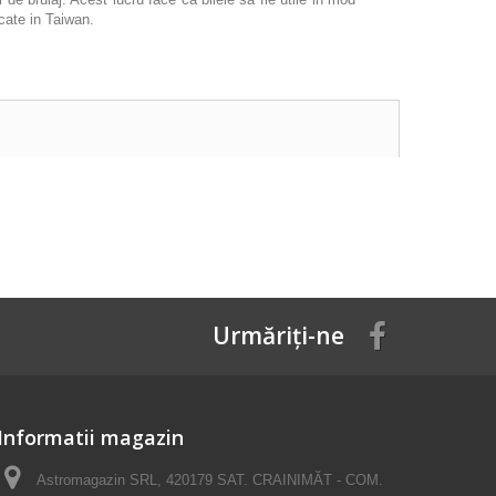
icate in Taiwan.
Urmăriți-ne
Informatii magazin
Astromagazin SRL, 420179 SAT. CRAINIMĂT - COM.