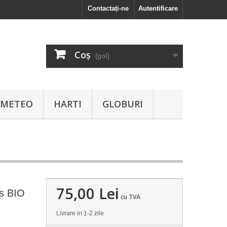
Contactați-ne
Autentificare
Coş
(gol)
I METEO
HARTI
GLOBURI
75,00 Lei
es BIO
cu TVA
Livrare in 1-2 zile