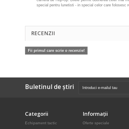
special pentru lunetisti - in special celor care folosesc r
RECENZII
Fii primul care scrie o recenzie!
Buletinul de știri
Categorii
Informaţii
Echipament tactic
Oferte speciale