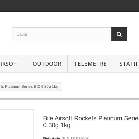
IRSOFT
OUTDOOR
TELEMETRE
STATI
ets Platinum Series BIO 0.30g 1kg
Bile Airsoft Rockets Platinum Seri
0.30g 1kg
Referinta
PLA-16-011093