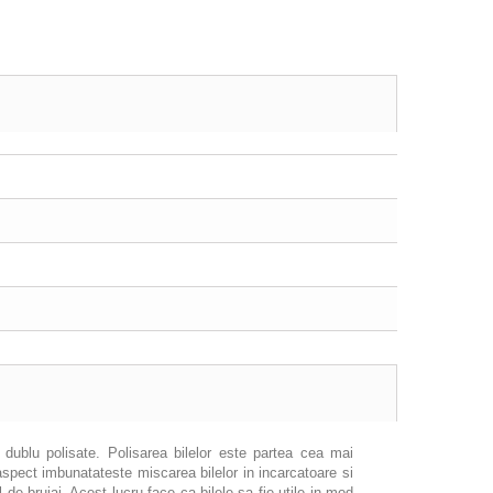
e dublu polisate. Polisarea bilelor este partea cea mai
spect imbunatateste miscarea bilelor in incarcatoare si
l de bruiaj. Acest lucru face ca bilele sa fie utile in mod