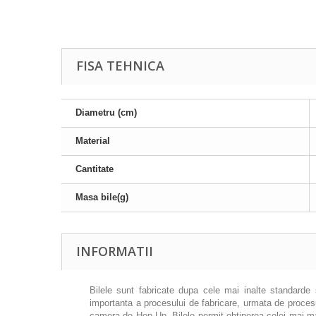
FISA TEHNICA
Diametru (cm)
Material
Cantitate
Masa bile(g)
INFORMATII
Bilele sunt fabricate dupa cele mai inalte standarde s
importanta a procesului de fabricare, urmata de procesul
camera de Hop-Up.
Bilele permit obtinerea celei mai mar