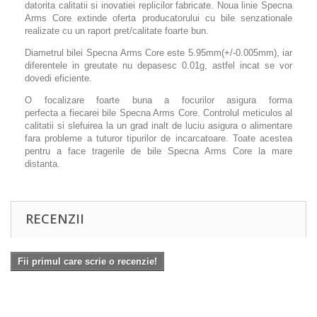
datorita calitatii si inovatiei replicilor fabricate. Noua linie Specna
Arms Core extinde oferta producatorului cu bile senzationale
realizate cu un raport pret/calitate foarte bun.
Diametrul bilei Specna Arms Core este 5.95mm(+/-0.005mm), iar
diferentele in greutate nu depasesc 0.01g, astfel incat se vor
dovedi eficiente.
O focalizare foarte buna a focurilor asigura forma
perfecta
a
fiecarei bile
Specna Arms Core. Controlul meticulos al
calitatii si slefuirea la un grad inalt de luciu asigura o alimentare
fara probleme a tuturor tipurilor de incarcatoare. Toate acestea
pentru a face tragerile de bile Specna Arms Core la mare
distanta.
RECENZII
Fii primul care scrie o recenzie!