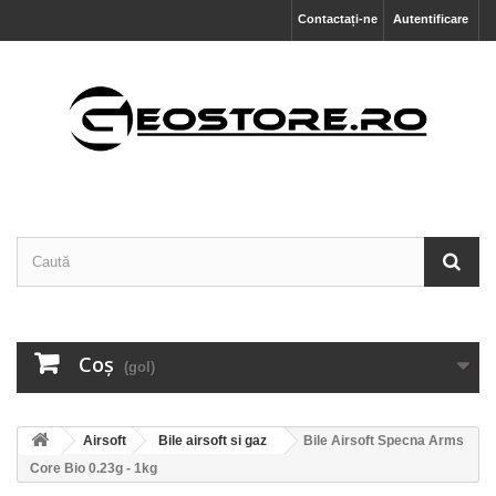
Contactați-ne
Autentificare
Coş
(gol)
Airsoft
Bile airsoft si gaz
Bile Airsoft Specna Arms
Core Bio 0.23g - 1kg