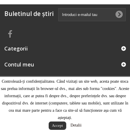
Buletinul de știri
Categorii
Contul meu
Informatii magazin
Controlează-ți confidențialitatea. Când vizitați un site web, acesta poate stoca
sau prelua informații în browser-ul dvs., mai ales sub forma "cookies". Aceste
informații, care ar putea fi despre dvs., despre preferințele dvs. sau despre
dispozitivul dvs. de internet (computere, tablete sau mobile), sunt utilizate în
cea mai mare parte pentru a face ca site-ul să funcționeze așa cum vă
așteptați.
Detalii
Accept