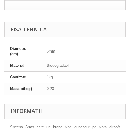
FISA TEHNICA
Diametru
6mm
(cm)
Material
Biodegradabil
Cantitate
1kg
Masa bile(g)
0.23
INFORMATII
Specna Arms este un brand bine cunoscut pe piata airsoft