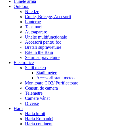
Lunete arma
Outdoor
Nite Ize
Cutite, Bricege, Accesorii
Lanterne
Tacamuri
Autoaparare
Unelte multifunctionale
Accesorii pentru foc
Bratari supravietuire
Rite in the Rain
Seturi supravietuire
Electronice
Statii meteo
Statii meteo
Accesorii statii meteo
Monitoare CO2/ Purificatoare
Ceasuri de camera
Telemetre
Camere vânat
Diverse
Harti
Harta lumii
Harta Romaniei
Harta continent