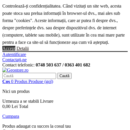
Controlează-ți confidențialitatea. Când vizitați un site web, acesta
poate stoca sau prelua informații în browser-ul dvs., mai ales sub
forma "cookies". Aceste informații, care ar putea fi despre dvs.,
despre preferințele dvs. sau despre dispozitivul dvs. de internet
(computere, tablete sau mobile), sunt utilizate în cea mai mare parte
pentru a face ca site-ul să funcționeze așa cum vă așteptați.
Accept
Detalii
Autentificare
Contactați-ne
Contact telefonic:
0748 503 637 / 0363 401 682
Caută
Coş
0
Produs
Produse
(gol)
Nici un produs
Urmeaza a se stabili
Livrare
0,00 Lei
Total
Cumpara
Produs adaugat cu succes la cosul tau