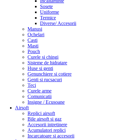
Incaltaminte
Sosete
Uniforme
Termice
Diverse/ Accesorii
Manusi
Ochelari
Casti
Masti
Pouch
Curele si chingi
Sisteme de hidratare
Huse si genti
Genunchiere si cotiere
Genti si rucsacuri
Teci
Curele arme
Comunicatii
Insigne / Ecusoane
Airsoft
Replici airsoft
Bile airsoft si gaz
Accesorii intretinere
Acumulatori replici
Incarcatoare si accesorii