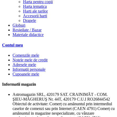
Harta pentru copii
Harta tematica
Harti ale tarilor
Accesorii harti
Drapele
Globuri
Resigilate / Bazar
Materiale didactice
Contul meu
Comenzile mele
Notele mele de credit
Adresele mele
Informaţii personale
Cupoanele mele
Informatii magazin
Astromagazin SRL, 420179 SAT. CRAINIMĂT - COM.
ŞIEU-MĂGHERUŞ Nr. 44T, 420179 C.U.I RO26844542
Obiectul de activitate: Comerț cu amănuntul prin intermediul
caselor de comenzi sau prin Internet (CAEN 4791) Comerț cu
amănuntul in magazine nespecializate, cu vânzare