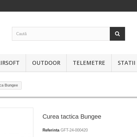
IRSOFT
OUTDOOR
TELEMETRE
STATI
ica Bungee
Curea tactica Bungee
Referinta
GFT-24-000420