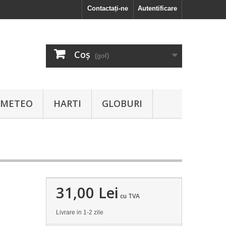
Contactați-ne
Autentificare
Coş
(gol)
I METEO
HARTI
GLOBURI
31,00 Lei
cu TVA
Livrare in 1-2 zile