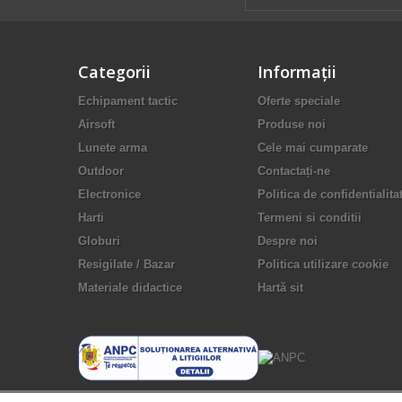
Categorii
Informaţii
Echipament tactic
Oferte speciale
Airsoft
Produse noi
Lunete arma
Cele mai cumparate
Outdoor
Contactați-ne
Electronice
Politica de confidentialita
Harti
Termeni si conditii
Globuri
Despre noi
Resigilate / Bazar
Politica utilizare cookie
Materiale didactice
Hartă sit