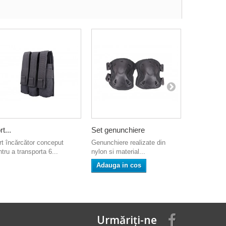
t...
Set genunchiere
Vesta...
rt încărcător conceput
Genunchiere realizate din
Vesta este r
tru a transporta 6...
nylon si material...
durabil.
Adauga in cos
Adauga i
Urmăriți-ne