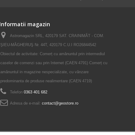
Informatii magazin
Astromagazin SRL, 420179 SAT. CRAINIMĂT - COM.
ŞIEU-MĂGHERUŞ Nr. 44T, 420179 C.U.I RO26844542
Obiectul de activitate: Comerț cu amănuntul prin intermediul
caselor de comenzi sau prin Internet (CAEN 4791) Comerț cu
amănuntul in magazine nespecializate, cu vânzare
predominanta de produse nealimentare (CAEN 4719)
Telefon
0363 401 682
Adresa de e-mail:
contact@geostore.ro