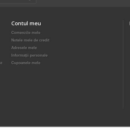
Contul meu
Comenzile mele
Notele mele de credit
Adresele mele
Informaţii personale
te
Cupoanele mele