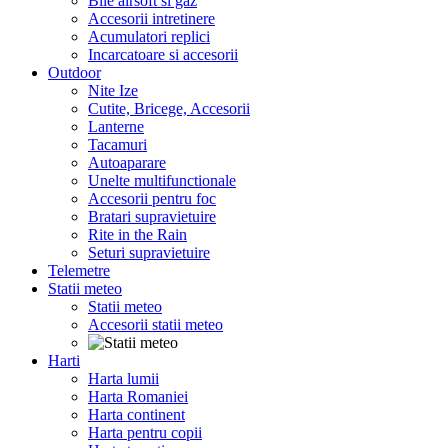
Bile airsoft si gaz
Accesorii intretinere
Acumulatori replici
Incarcatoare si accesorii
Outdoor
Nite Ize
Cutite, Bricege, Accesorii
Lanterne
Tacamuri
Autoaparare
Unelte multifunctionale
Accesorii pentru foc
Bratari supravietuire
Rite in the Rain
Seturi supravietuire
Telemetre
Statii meteo
Statii meteo
Accesorii statii meteo
Harti
Harta lumii
Harta Romaniei
Harta continent
Harta pentru copii