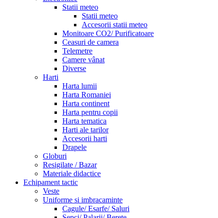
Statii meteo
Statii meteo
Accesorii statii meteo
Monitoare CO2/ Purificatoare
Ceasuri de camera
Telemetre
Camere vânat
Diverse
Harti
Harta lumii
Harta Romaniei
Harta continent
Harta pentru copii
Harta tematica
Harti ale tarilor
Accesorii harti
Drapele
Globuri
Resigilate / Bazar
Materiale didactice
Echipament tactic
Veste
Uniforme si imbracaminte
Cagule/ Esarfe/ Saluri
Sepci/ Palarii/ Berete