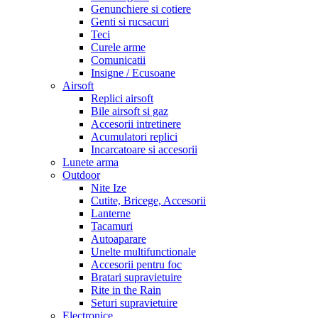
Genunchiere si cotiere
Genti si rucsacuri
Teci
Curele arme
Comunicatii
Insigne / Ecusoane
Airsoft
Replici airsoft
Bile airsoft si gaz
Accesorii intretinere
Acumulatori replici
Incarcatoare si accesorii
Lunete arma
Outdoor
Nite Ize
Cutite, Bricege, Accesorii
Lanterne
Tacamuri
Autoaparare
Unelte multifunctionale
Accesorii pentru foc
Bratari supravietuire
Rite in the Rain
Seturi supravietuire
Electronice