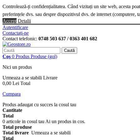
Controlează-ți confidențialitatea. Când vizitați un site web, acesta poa
preferințele dvs. sau despre dispozitivul dvs. de internet (computere, t
Accept
Detalii
Autentificare
Contactați-ne
Contact telefonic:
0748 503 637 / 0363 401 682
Caută
Coş
0
Produs
Produse
(gol)
Nici un produs
Urmeaza a se stabili
Livrare
0,00 Lei
Total
Cumpara
Produs adaugat cu succes la cosul tau
Cantitate
Total
0
articole in cosul tau
Ai un produs in cos.
Total produse
Total livrare
Urmeaza a se stabili
Total