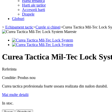
Harta tematica
Harti ale tarilor
Accesorii harti
Drapele
Globuri
>
Echipament tactic
>
Curele si chingi
>
Curea Tactica Mil-Tec Lock S
Mareste
Curea Tactica Mil-Tec Lock Sy
Referinta
Conditie:
Produs nou
Curea tactica profesionala
foarte usoara
realizata din nailon durabil.
Mai multe detalii
In stoc.