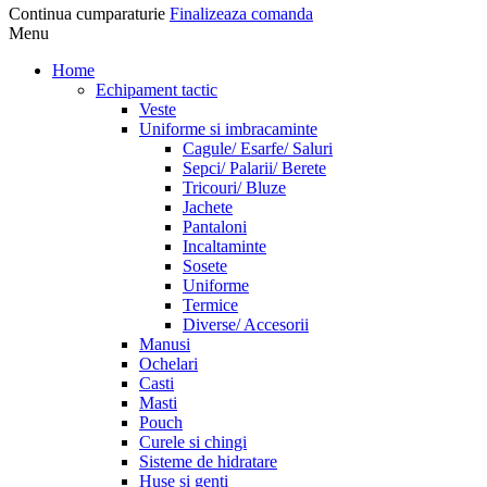
Continua cumparaturie
Finalizeaza comanda
Menu
Home
Echipament tactic
Veste
Uniforme si imbracaminte
Cagule/ Esarfe/ Saluri
Sepci/ Palarii/ Berete
Tricouri/ Bluze
Jachete
Pantaloni
Incaltaminte
Sosete
Uniforme
Termice
Diverse/ Accesorii
Manusi
Ochelari
Casti
Masti
Pouch
Curele si chingi
Sisteme de hidratare
Huse si genti