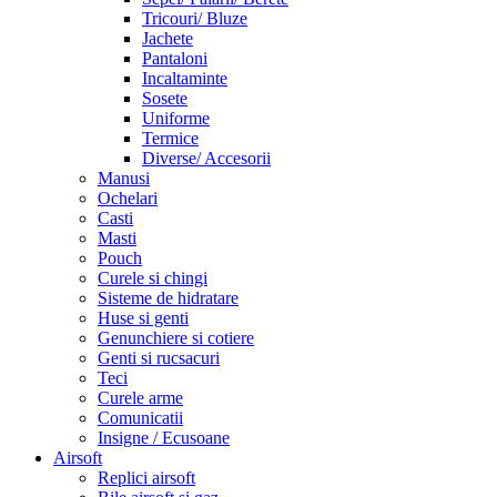
Tricouri/ Bluze
Jachete
Pantaloni
Incaltaminte
Sosete
Uniforme
Termice
Diverse/ Accesorii
Manusi
Ochelari
Casti
Masti
Pouch
Curele si chingi
Sisteme de hidratare
Huse si genti
Genunchiere si cotiere
Genti si rucsacuri
Teci
Curele arme
Comunicatii
Insigne / Ecusoane
Airsoft
Replici airsoft