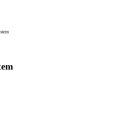
ystem
stem