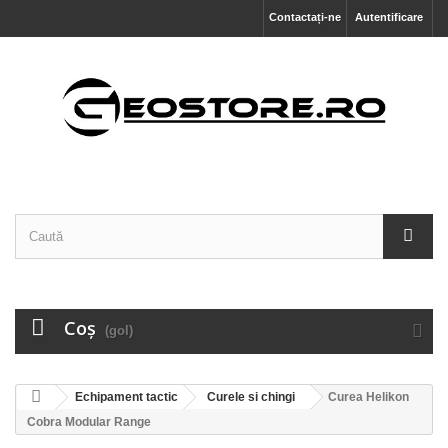
Contactați-ne
Autentificare
Coş
(gol)
Echipament tactic
Curele si chingi
Curea Helikon
Cobra Modular Range