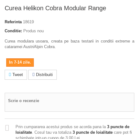
Curea Helikon Cobra Modular Range
Referinta
18619
Conditie:
Produs nou
Curea modulara usoara, creata pe baza testarii in conditii extreme a
cataramei AustriAlpin Cobra.
In 7-14 zile.
Tweet
Distribuiti
Scrie o recenzie
Prin cumpararea acestui produs se acorda pana la
3
puncte de
loialitate
. Cosul tau va totaliza
3
puncte de loialitate
care pot fi
schimbate intr-un cupon de
3,00 Lei
.