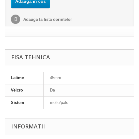
Adauga in cos
Adauga la lista dorintelor
FISA TEHNICA
Latime
45mm
Velcro
Da
Sistem
molle/pals
INFORMATII