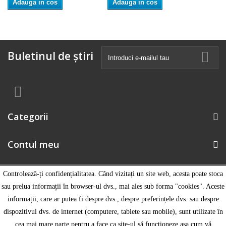
Adauga in cos
Adauga in cos
Buletinul de știri
Categorii
Contul meu
Informatii magazin
Controlează-ți confidențialitatea. Când vizitați un site web, acesta poate stoca
sau prelua informații în browser-ul dvs., mai ales sub forma "cookies". Aceste
informații, care ar putea fi despre dvs., despre preferințele dvs. sau despre
dispozitivul dvs. de internet (computere, tablete sau mobile), sunt utilizate în
cea mai mare parte pentru a face ca site-ul să funcționeze așa cum vă