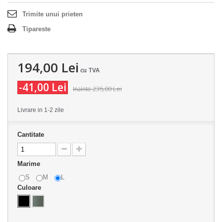
Trimite unui prieten
Tipareste
194,00 Lei
cu TVA
-41,00 Lei
235,00 Lei
Inainte
Livrare in 1-2 zile
Cantitate
Marime
S
M
L
Culoare