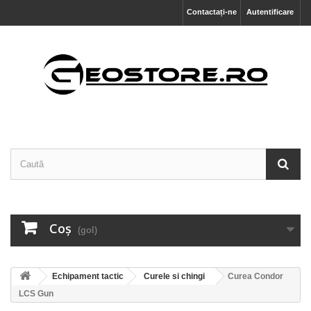
Contactați-ne
Autentificare
Coş
(gol)
Echipament tactic
Curele si chingi
Curea Condor
LCS Gun