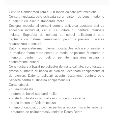
Centura Condor modulara cu un raport calitate-pret excelent.
Centura rigidizata este echipata cu un sistem de benzi moderne
cu taieturi cu laser in standardul molle.
Designul modular al centurii permite utilizarea acesteia atat ca
accesoriu individual, cat si ca unitate cu centura interioara
inclusa. Suprafata de contact cu corpul utilizatorului este
captusita cu material termoplastic pentru a preveni miscarea
neautorizata a centurii.
Datorita suprafetei mari, clema robusta Deatach are o rezistenta
la tractiune foarte mare pentru un model de polimer. Montarea in
interiorul centurii cu velcro permite ajustarea usoara a
circumferintei curelei.
Constructia s-a bazat pe poliester de inalta calitate, cu o tesatura
groasa si intarita cu banda de plonjon - destinata echipamentelor
de plonjon. Datorita aplicarii acestui tratament, centura este
perfecta pentru sustinerea echipamentului.
Caracteristici:
- curea rigidizata
- sistem de benzi standard molle
- poate fi utilizata individual sau cu o centura interna
- curea interna tip Velcro inclusa
- interiorul captusit cu polimer pentru a reduce miscarile nedorite
- catarama de polimer masiv rapid tip Death Death