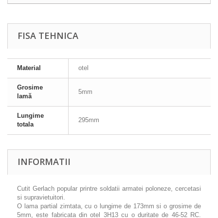
FISA TEHNICA
Material
otel
Grosime
5mm
lamă
Lungime
295mm
totala
INFORMATII
Cutit Gerlach popular printre soldatii armatei poloneze, cercetasi
si supravietuitori.
O lama partial zimtata, cu o lungime de 173mm si o grosime de
5mm, este fabricata din otel 3H13 cu o duritate de 46-52 RC.