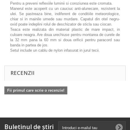
Pentru a preveni reflexiile luminii si coroziunea este cromata.
Manerul este acoperit cu un cauciuc anti-alunecare, rezistent la
ulei. Se pastreaza bine, indiferent de conditiile meteorologice,
chiar si in mainile umede sau murdare. Capatul din otel negru-
oxid poate indeplini rolul de deschizator de sticla sau ciocan.
Teaca este realizata din material plastic de mare impact, in
culoare neagra. Are doua urechiuse pentru montarea de curele de
la 32 mm pana la 60 mm si doua orificii pentru paracord sau
banda in partea de jos.
Setul include un cablu de nylon infasurat in jurul tecii.
RECENZII
Fii primul care scrie o recenzie!
Buletinul de știri