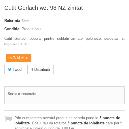
Cutit Gerlach wz. 98 NZ zimtat
Referinta
4366
Conditie:
Produs nou
Cutit Gerlach popular printre soldatii armatei poloneze, cercetasi si
supravietuitori.
In 7-14 zile.
Tweet
Distribuiti
Scrie o recenzie
Prin cumpararea acestui produs se acorda pana la
3
puncte de
loialitate
. Cosul tau va totaliza
3
puncte de loialitate
care pot fi
schimbate intr-un cupon de
3,00 Lei
.