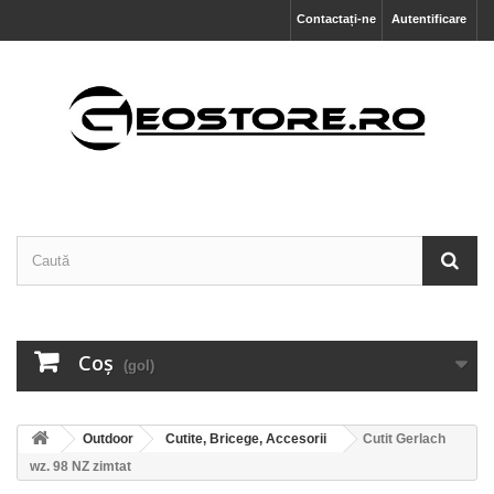
Contactați-ne
Autentificare
Coş
(gol)
Outdoor
Cutite, Bricege, Accesorii
Cutit Gerlach
wz. 98 NZ zimtat