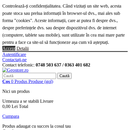
Controlează-ți confidențialitatea. Când vizitați un site web, acesta
poate stoca sau prelua informații în browser-ul dvs., mai ales sub
forma "cookies". Aceste informații, care ar putea fi despre dvs.,
despre preferințele dvs. sau despre dispozitivul dvs. de internet
(computere, tablete sau mobile), sunt utilizate în cea mai mare parte
pentru a face ca site-ul să funcționeze așa cum vă așteptați.
Accept
Detalii
Autentificare
Contactați-ne
Contact telefonic:
0748 503 637 / 0363 401 682
Caută
Coş
0
Produs
Produse
(gol)
Nici un produs
Urmeaza a se stabili
Livrare
0,00 Lei
Total
Cumpara
Produs adaugat cu succes la cosul tau