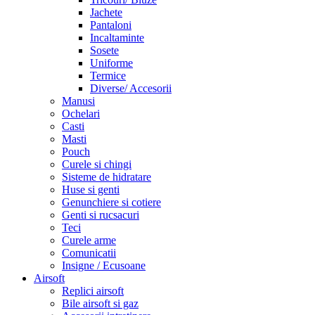
Jachete
Pantaloni
Incaltaminte
Sosete
Uniforme
Termice
Diverse/ Accesorii
Manusi
Ochelari
Casti
Masti
Pouch
Curele si chingi
Sisteme de hidratare
Huse si genti
Genunchiere si cotiere
Genti si rucsacuri
Teci
Curele arme
Comunicatii
Insigne / Ecusoane
Airsoft
Replici airsoft
Bile airsoft si gaz