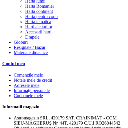
Harta lumii
Harta Romaniei
Harta continent
Harta pentru copii
Harta tematica
Harti ale tarilor
Accesorii harti
Drapele
Globuri
Resigilate / Bazar
Materiale didactice
Contul meu
Comenzile mele
Notele mele de credit
Adresele mele
Informaţii personale
Cupoanele mele
Informatii magazin
Astromagazin SRL, 420179 SAT. CRAINIMĂT - COM.
ŞIEU-MĂGHERUŞ Nr. 44T, 420179 C.U.I RO26844542