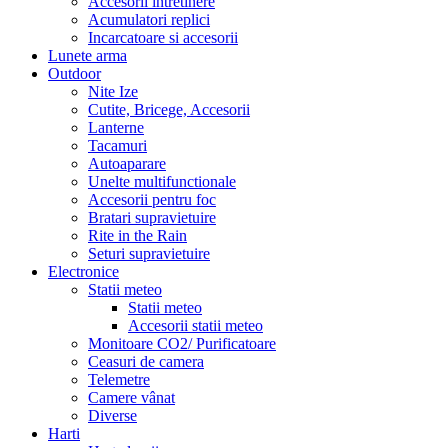
Accesorii intretinere
Acumulatori replici
Incarcatoare si accesorii
Lunete arma
Outdoor
Nite Ize
Cutite, Bricege, Accesorii
Lanterne
Tacamuri
Autoaparare
Unelte multifunctionale
Accesorii pentru foc
Bratari supravietuire
Rite in the Rain
Seturi supravietuire
Electronice
Statii meteo
Statii meteo
Accesorii statii meteo
Monitoare CO2/ Purificatoare
Ceasuri de camera
Telemetre
Camere vânat
Diverse
Harti