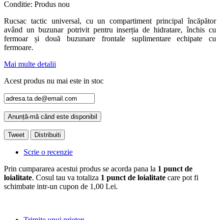
Conditie:
Produs nou
Rucsac tactic universal, cu un compartiment principal încăpător
având un buzunar potrivit pentru inserția de hidratare, închis cu
fermoar și două buzunare frontale suplimentare echipate cu
fermoare.
Mai multe detalii
Acest produs nu mai este in stoc
Anunță-mă când este disponibil
Tweet
Distribuiti
Scrie o recenzie
Prin cumpararea acestui produs se acorda pana la
1
punct de
loialitate
. Cosul tau va totaliza
1
punct de loialitate
care pot fi
schimbate intr-un cupon de
1,00 Lei
.
Trimite unui prieten