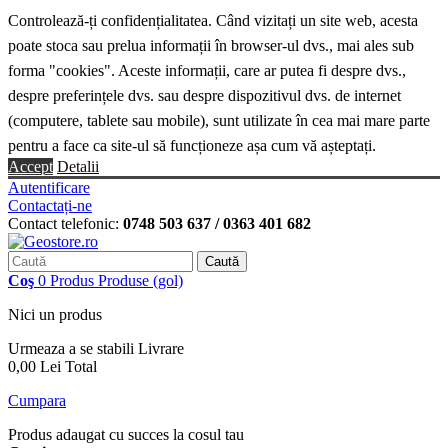
Controlează-ți confidențialitatea. Când vizitați un site web, acesta
poate stoca sau prelua informații în browser-ul dvs., mai ales sub
forma "cookies". Aceste informații, care ar putea fi despre dvs.,
despre preferințele dvs. sau despre dispozitivul dvs. de internet
(computere, tablete sau mobile), sunt utilizate în cea mai mare parte
pentru a face ca site-ul să funcționeze așa cum vă așteptați.
Accept
Detalii
Autentificare
Contactați-ne
Contact telefonic:
0748 503 637 / 0363 401 682
Caută
Coş
0
Produs
Produse
(gol)
Nici un produs
Urmeaza a se stabili
Livrare
0,00 Lei
Total
Cumpara
Produs adaugat cu succes la cosul tau