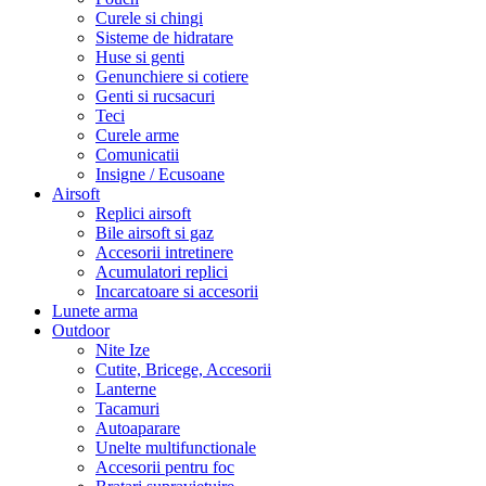
Curele si chingi
Sisteme de hidratare
Huse si genti
Genunchiere si cotiere
Genti si rucsacuri
Teci
Curele arme
Comunicatii
Insigne / Ecusoane
Airsoft
Replici airsoft
Bile airsoft si gaz
Accesorii intretinere
Acumulatori replici
Incarcatoare si accesorii
Lunete arma
Outdoor
Nite Ize
Cutite, Bricege, Accesorii
Lanterne
Tacamuri
Autoaparare
Unelte multifunctionale
Accesorii pentru foc