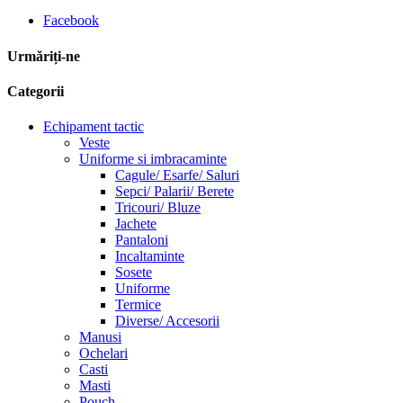
Facebook
Urmăriți-ne
Categorii
Echipament tactic
Veste
Uniforme si imbracaminte
Cagule/ Esarfe/ Saluri
Sepci/ Palarii/ Berete
Tricouri/ Bluze
Jachete
Pantaloni
Incaltaminte
Sosete
Uniforme
Termice
Diverse/ Accesorii
Manusi
Ochelari
Casti
Masti
Pouch