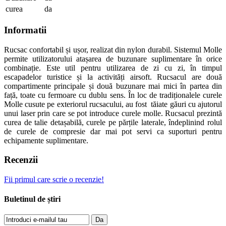
curea
da
Informatii
Rucsac confortabil și ușor, realizat din nylon durabil. Sistemul Molle
permite utilizatorului atașarea de buzunare suplimentare în orice
combinație. Este util pentru utilizarea de zi cu zi, în timpul
escapadelor turistice și la activități airsoft. Rucsacul are două
compartimente principale și două buzunare mai mici în partea din
față, toate cu fermoare cu dublu sens. În loc de tradiționalele curele
Molle cusute pe exteriorul rucsacului, au fost tăiate găuri cu ajutorul
unui laser prin care se pot introduce curele molle. Rucsacul prezintă
curea de talie detașabilă, curele pe părțile laterale, îndeplinind rolul
de curele de compresie dar mai pot servi ca suporturi pentru
echipamente suplimentare.
Recenzii
Fii primul care scrie o recenzie!
Buletinul de știri
Da