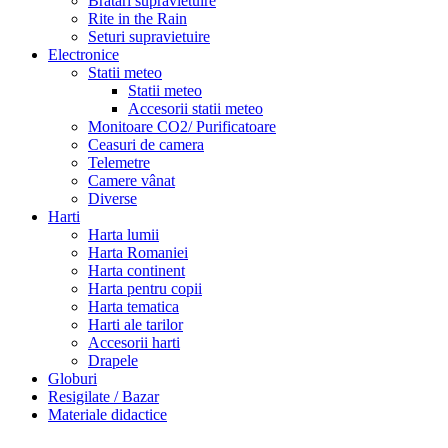
Bratari supravietuire
Rite in the Rain
Seturi supravietuire
Electronice
Statii meteo
Statii meteo
Accesorii statii meteo
Monitoare CO2/ Purificatoare
Ceasuri de camera
Telemetre
Camere vânat
Diverse
Harti
Harta lumii
Harta Romaniei
Harta continent
Harta pentru copii
Harta tematica
Harti ale tarilor
Accesorii harti
Drapele
Globuri
Resigilate / Bazar
Materiale didactice