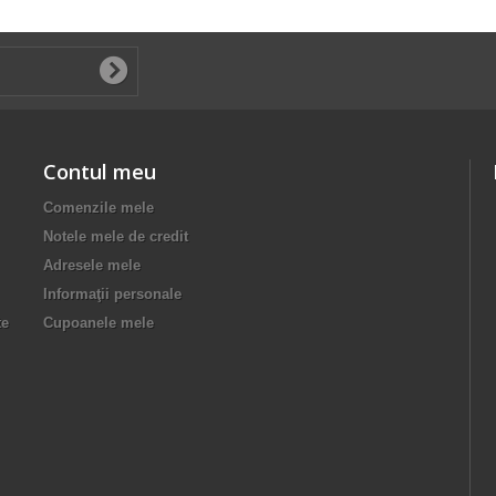
Contul meu
Comenzile mele
Notele mele de credit
Adresele mele
Informaţii personale
te
Cupoanele mele