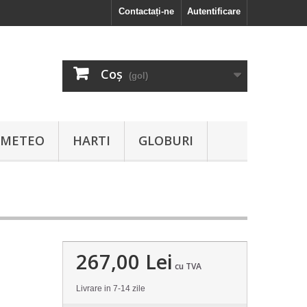
Contactați-ne
Autentificare
Coş
(gol)
I METEO
HARTI
GLOBURI
267,00 Lei
cu TVA
Livrare in 7-14 zile