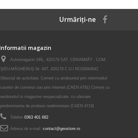
Urmăriți-ne
Informatii magazin
Astromagazin SRL, 420179 SAT. CRAINIMĂT - COM.
ŞIEU-MĂGHERUŞ Nr. 44T, 420179 C.U.I RO26844542
Obiectul de activitate: Comerț cu amănuntul prin intermediul
caselor de comenzi sau prin Internet (CAEN 4791) Comerț cu
amănuntul in magazine nespecializate, cu vânzare
predominanta de produse nealimentare (CAEN 4719)
Telefon
0363 401 682
Adresa de e-mail:
contact@geostore.ro