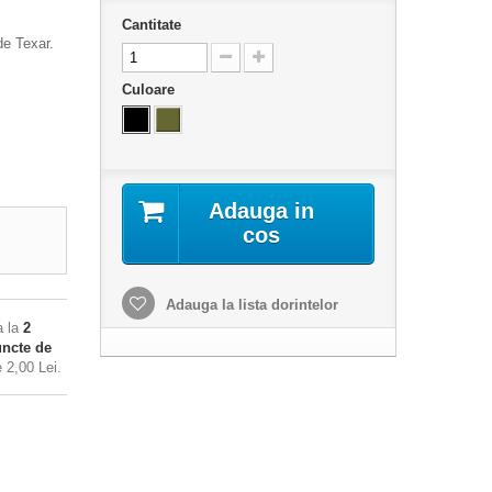
Cantitate
de T
exar
.
Culoare
Adauga in
cos
Adauga la lista dorintelor
a la
2
ncte de
de
2,00 Lei
.