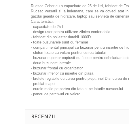
Rucsac Cober cu o capacitate de 25 de litri, fabricat de Tex
Rucsac versatil si la indemana, care se va dovedi atat in ​​
gazdui geanta de hidratare, laptop sau servieta de dimensiu
Caracteristici:
- capacitate de 25 L
- design usor pentru utilizare zilnica confortabila
- fabricat din poliester durabil 1000D
- toate buzunarele sunt cu fermoar
- compartimentul principal cu buzunar pentru insertie de hi
- sloturi fixate cu velcro pentru iesirea tubului
- buzunar superior captusit cu fleece pentru ochelari/articol
- doua buzunare laterale
- buzunar frontal cu organizator
- buzunar inferior cu insertie din plasa
- bretele reglabile cu curea pentru piept, inel D si curea de
- profilat inapoi
- curele molle pe partea din fata si pe laturile rucsacului
- panou de patch-uri cu velcro.
RECENZII