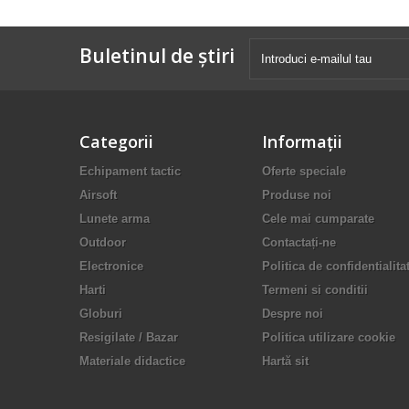
Buletinul de știri
Categorii
Informaţii
Echipament tactic
Oferte speciale
Airsoft
Produse noi
Lunete arma
Cele mai cumparate
Outdoor
Contactați-ne
Electronice
Politica de confidentialita
Harti
Termeni si conditii
Globuri
Despre noi
Resigilate / Bazar
Politica utilizare cookie
Materiale didactice
Hartă sit