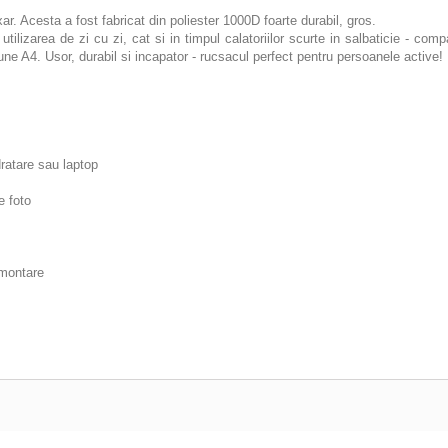
ar. Acesta a fost fabricat din poliester 1000D foarte durabil, gros.
utilizarea de zi cu zi, cat si in timpul calatoriilor scurte in salbaticie - c
ne A4. Usor, durabil si incapator - rucsacul perfect pentru persoanele active!
dratare sau laptop
e foto
 montare