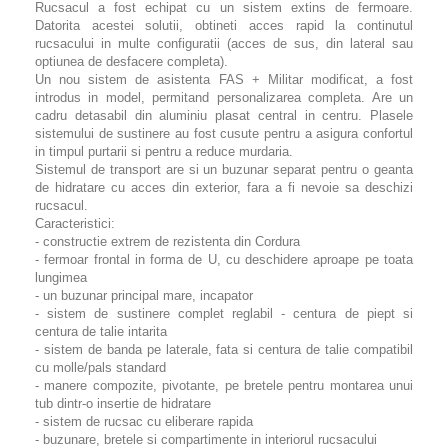
Rucsacul a fost echipat cu un sistem extins de fermoare.
Datorita acestei solutii, obtineti acces rapid la continutul
rucsacului in multe configuratii (acces de sus, din lateral sau
optiunea de desfacere completa).
Un nou sistem de asistenta FAS + Militar modificat, a fost
introdus in model, permitand personalizarea completa. Are un
cadru detasabil din aluminiu plasat central in centru. Plasele
sistemului de sustinere au fost cusute pentru a asigura confortul
in timpul purtarii si pentru a reduce murdaria.
Sistemul de transport are si un buzunar separat pentru o geanta
de hidratare cu acces din exterior, fara a fi nevoie sa deschizi
rucsacul.
Caracteristici:
- constructie extrem de rezistenta din Cordura
- fermoar frontal in forma de U, cu deschidere aproape pe toata
lungimea
- un buzunar principal mare, incapator
- sistem de sustinere complet reglabil - centura de piept si
centura de talie intarita
- sistem de banda pe laterale, fata si centura de talie compatibil
cu molle/pals standard
- manere compozite, pivotante, pe bretele pentru montarea unui
tub dintr-o insertie de hidratare
- sistem de rucsac cu eliberare rapida
- buzunare, bretele si compartimente in interiorul rucsacului