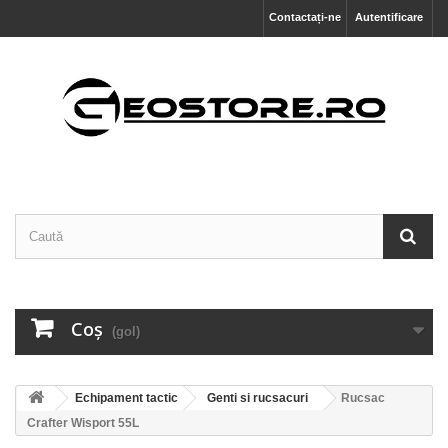
Contactați-ne
Autentificare
Coş
(gol)
Echipament tactic
Genti si rucsacuri
Rucsac
Crafter Wisport 55L