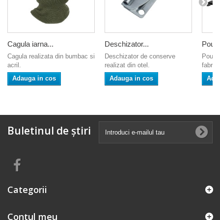
Cagula iarna...
Deschizator...
Pouch
Cagula realizata din bumbac si
Deschizator de conserve
Pouch 
acril.
realizat din otel.
fabrica
Adauga in cos
Adauga in cos
Ada
Buletinul de știri
Categorii
Contul meu