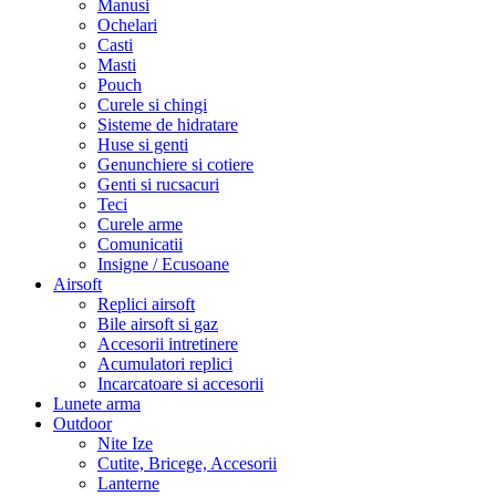
Manusi
Ochelari
Casti
Masti
Pouch
Curele si chingi
Sisteme de hidratare
Huse si genti
Genunchiere si cotiere
Genti si rucsacuri
Teci
Curele arme
Comunicatii
Insigne / Ecusoane
Airsoft
Replici airsoft
Bile airsoft si gaz
Accesorii intretinere
Acumulatori replici
Incarcatoare si accesorii
Lunete arma
Outdoor
Nite Ize
Cutite, Bricege, Accesorii
Lanterne