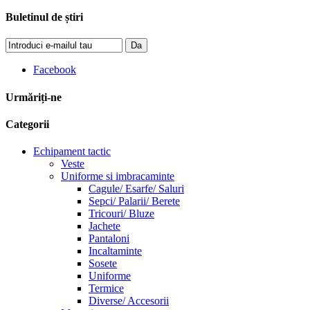
Buletinul de știri
Da
Facebook
Urmăriți-ne
Categorii
Echipament tactic
Veste
Uniforme si imbracaminte
Cagule/ Esarfe/ Saluri
Sepci/ Palarii/ Berete
Tricouri/ Bluze
Jachete
Pantaloni
Incaltaminte
Sosete
Uniforme
Termice
Diverse/ Accesorii