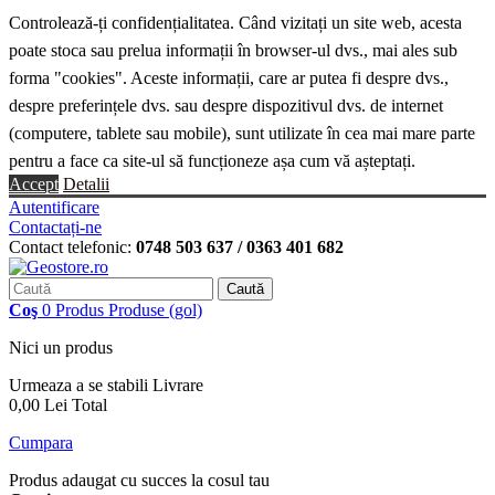
Controlează-ți confidențialitatea. Când vizitați un site web, acesta
poate stoca sau prelua informații în browser-ul dvs., mai ales sub
forma "cookies". Aceste informații, care ar putea fi despre dvs.,
despre preferințele dvs. sau despre dispozitivul dvs. de internet
(computere, tablete sau mobile), sunt utilizate în cea mai mare parte
pentru a face ca site-ul să funcționeze așa cum vă așteptați.
Accept
Detalii
Autentificare
Contactați-ne
Contact telefonic:
0748 503 637 / 0363 401 682
Caută
Coş
0
Produs
Produse
(gol)
Nici un produs
Urmeaza a se stabili
Livrare
0,00 Lei
Total
Cumpara
Produs adaugat cu succes la cosul tau