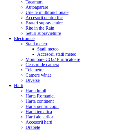
Tacamuri
Autoaparare
Unelte multifunctionale
Accesorii pentru foc
Bratari supravietuire
Rite in the Rain
Seturi supravietuire
Electronice
Statii meteo
Statii meteo
Accesorii statii meteo
Monitoare CO2/ Purificatoare
Ceasuri de camera
Telemetre
Camere vânat
Diverse
Harti
Harta lumii
Harta Romaniei
Harta continent
Harta pentru copii
Harta tematica
Harti ale tarilor
Accesorii harti
Drapele