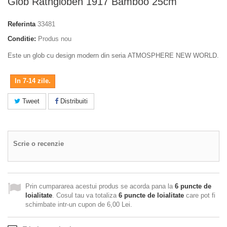
Glob Räthgloben 1917 Bamboo 25cm
Referinta
33481
Conditie:
Produs nou
Este un glob cu design modern din seria ATMOSPHERE NEW WORLD.
In 7-14 zile.
Tweet
Distribuiti
Scrie o recenzie
Prin cumpararea acestui produs se acorda pana la
6
puncte de
loialitate
. Cosul tau va totaliza
6
puncte de loialitate
care pot fi
schimbate intr-un cupon de
6,00 Lei
.