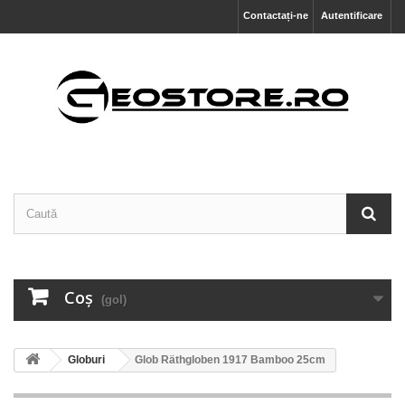
Contactați-ne
Autentificare
Coş
(gol)
Globuri
Glob Räthgloben 1917 Bamboo 25cm