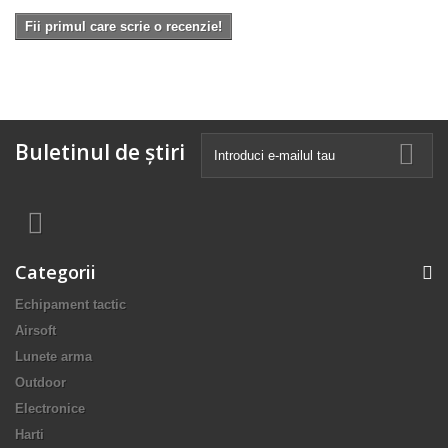
Fii primul care scrie o recenzie!
Buletinul de știri
Categorii
Echipament tactic
Airsoft
Lunete arma
Outdoor
Electronice
Harti