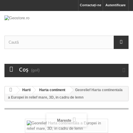
Contactați-ne
Autentificare
Coş
(gol)
Harti
Harta continent
Georelief Harta continentala
a Europei in relief mare, 3D, in cadru de lemn
Mareste