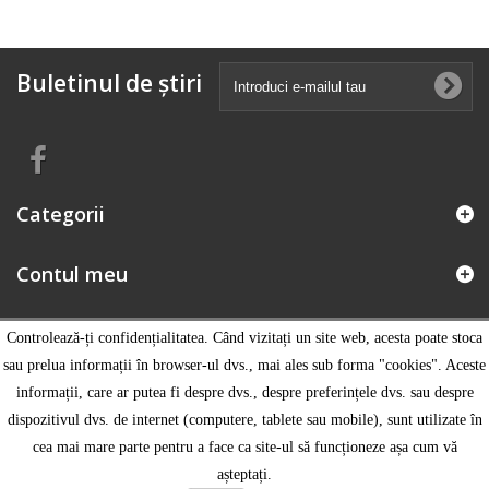
Buletinul de știri
Categorii
Contul meu
Informatii magazin
Controlează-ți confidențialitatea. Când vizitați un site web, acesta poate stoca
sau prelua informații în browser-ul dvs., mai ales sub forma "cookies". Aceste
informații, care ar putea fi despre dvs., despre preferințele dvs. sau despre
dispozitivul dvs. de internet (computere, tablete sau mobile), sunt utilizate în
cea mai mare parte pentru a face ca site-ul să funcționeze așa cum vă
așteptați.