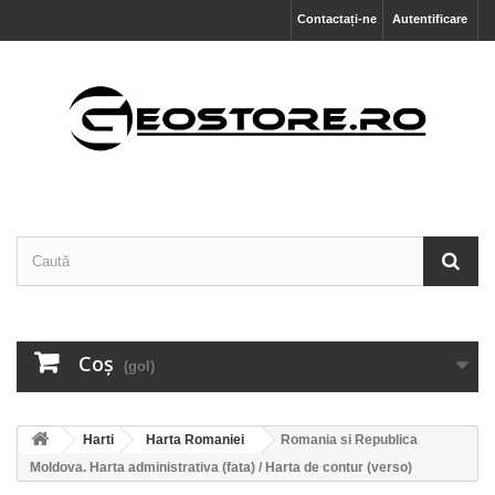
Contactați-ne
Autentificare
Coş
(gol)
Harti
Harta Romaniei
Romania si Republica
Moldova. Harta administrativa (fata) / Harta de contur (verso)