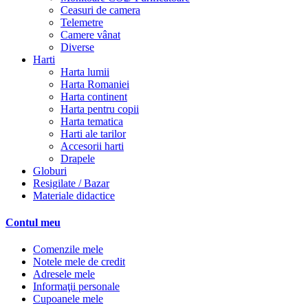
Ceasuri de camera
Telemetre
Camere vânat
Diverse
Harti
Harta lumii
Harta Romaniei
Harta continent
Harta pentru copii
Harta tematica
Harti ale tarilor
Accesorii harti
Drapele
Globuri
Resigilate / Bazar
Materiale didactice
Contul meu
Comenzile mele
Notele mele de credit
Adresele mele
Informaţii personale
Cupoanele mele