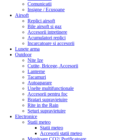
Comunicatii
Insigne / Ecusoane
Airsoft
Replici airsoft
Bile airsoft si gaz
Accesorii intretinere
Acumulatori replici
Incarcatoare si accesorii
Lunete arma
Outdoor
Nite Ize
Cutite, Bricege, Accesorii
Lanterne
Tacamuri
Autoaparare
Unelte multifunctionale
Accesorii pentru foc
Bratari supravietuire
Rite in the Rain
Seturi supravietuire
Electronice
Statii meteo
Statii meteo
Accesorii statii meteo
Monitoare CO2/ Purificatoare