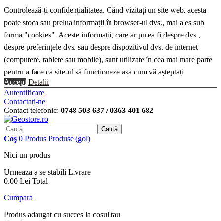
Controlează-ți confidențialitatea. Când vizitați un site web, acesta
poate stoca sau prelua informații în browser-ul dvs., mai ales sub
forma "cookies". Aceste informații, care ar putea fi despre dvs.,
despre preferințele dvs. sau despre dispozitivul dvs. de internet
(computere, tablete sau mobile), sunt utilizate în cea mai mare parte
pentru a face ca site-ul să funcționeze așa cum vă așteptați.
Accept
Detalii
Autentificare
Contactați-ne
Contact telefonic:
0748 503 637 / 0363 401 682
Caută
Coş
0
Produs
Produse
(gol)
Nici un produs
Urmeaza a se stabili
Livrare
0,00 Lei
Total
Cumpara
Produs adaugat cu succes la cosul tau