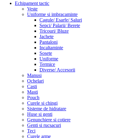
Echipament tactic
Veste
Uniforme si imbracaminte
Cagule/ Esarfe/ Saluri
Sepci/ Palarii/ Berete
Tricouri/ Bluze
Jachete
Pantaloni
Incaltaminte
Sosete
Uniforme
Termice
Diverse/ Accesorii
Manusi
Ochelari
Casti
Masti
Pouch
Curele si chingi
Sisteme de hidratare
Huse si genti
Genunchiere si cotiere
Genti si rucsacuri
Teci
Curele arme