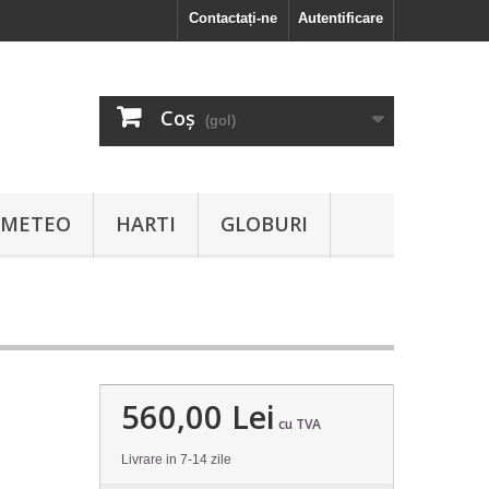
Contactați-ne
Autentificare
Coş
(gol)
I METEO
HARTI
GLOBURI
560,00 Lei
cu TVA
Livrare in 7-14 zile