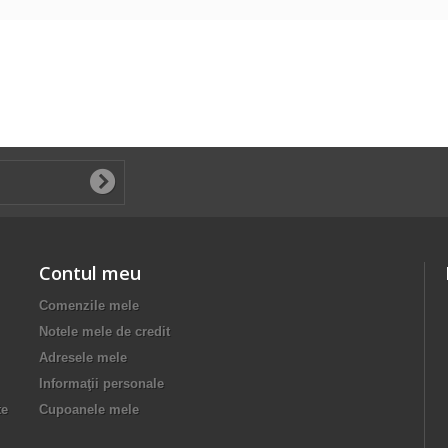
Contul meu
Comenzile mele
Notele mele de credit
Adresele mele
Informaţii personale
te
Cupoanele mele