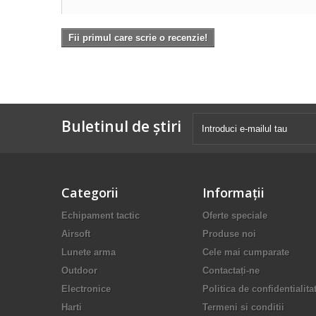
Fii primul care scrie o recenzie!
Buletinul de știri
Categorii
Informaţii
Echipament tactic
Oferte speciale
Airsoft
Produse noi
Lunete arma
Cele mai cumparate
Outdoor
Contactați-ne
Electronice
Politica de confidentialita
Harti
Termeni si conditii