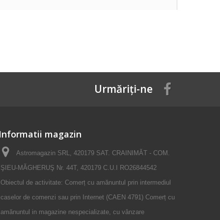
Urmăriți-ne
Informatii magazin
Astromagazin SRL, 420179 SAT. CRAINIMĂT - COM.
ŞIEU-MĂGHERUŞ Nr. 44T, 420179 C.U.I RO26844542
Obiectul de activitate: Comerț cu amănuntul prin intermediul
caselor de comenzi sau prin Internet (CAEN 4791) Comerț cu
amănuntul in magazine nespecializate, cu vânzare