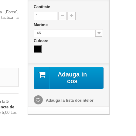
Cantitate
a „Force”,
 tactica a
Marime
46
Culoare
Adauga in
cos
Adauga la lista dorintelor
a la
5
ncte de
de
5,00 Lei
.