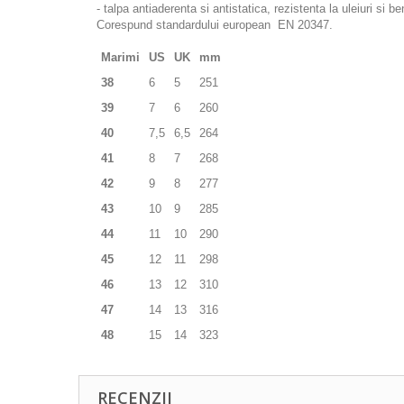
- talpa antiaderenta si antistatica, rezistenta la uleiuri si 
Corespund standardului european EN 20347.
Marimi
US
UK
mm
38
6
5
251
39
7
6
260
40
7,5
6,5
264
41
8
7
268
42
9
8
277
43
10
9
285
44
11
10
290
45
12
11
298
46
13
12
310
47
14
13
316
48
15
14
323
RECENZII