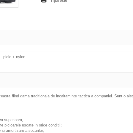
Tipareste
piele + nylon
asta fiind gama traditionala de incaltaminte tactica a companiei. Sunt o aleg
tea superioara;
e picioarele uscate in orice conditii;
 si amortizare a socurilor;