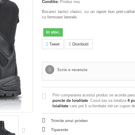
Conditie:
Produs nou
Bocanci tactici clasici, cu un raport bun pret-calitat
cu fermoare laterale.
In stoc.
Tweet
Distribuiti
Scrie o recenzie
Prin cumpararea acestui produs se acorda pan
puncte de loialitate
. Cosul tau va totaliza
4
pu
loialitate
care pot fi schimbate intr-un cupon 
Trimite unui prieten
Tipareste