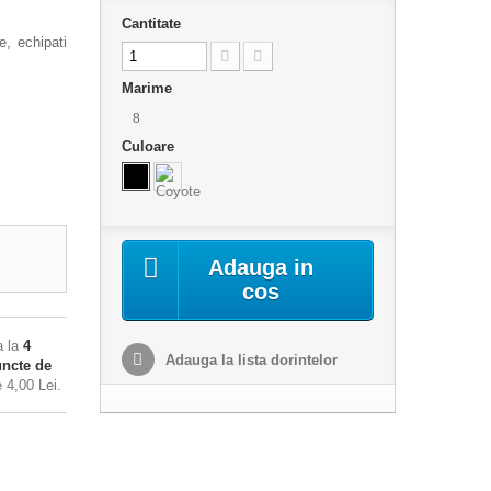
Cantitate
e, echipati
Marime
8
Culoare
Adauga in
cos
a la
4
Adauga la lista dorintelor
ncte de
de
4,00 Lei
.