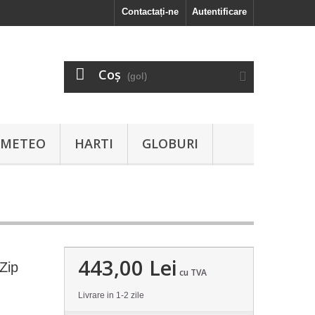
Contactați-ne
Autentificare
Coş
(gol)
I METEO
HARTI
GLOBURI
443,00 Lei
Zip
cu TVA
Livrare in 1-2 zile