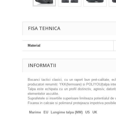
FISA TEHNICA
Material
INFORMATII
Bocanci tactici clasici, cu un raport bun pret-calitate, e
producatori renumiti: YKK(fermoare) si POLIYOU(talpa inter
Talpa este echipata cu un profil distinctiv, agresiv, dato
elementelor ascutite.
Suprafetele si insertiile superioare limiteaza potentialul de 
Fixarea in calcaie si polimerul protejeaza impotriva posibil
Marime
EU
Lungime talpa (MM)
US
UK