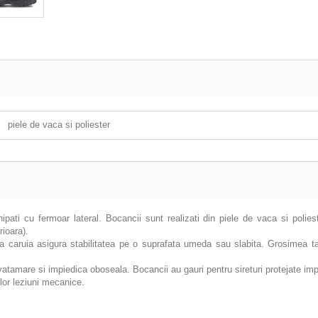
piele de vaca si poliester
chipati cu fermoar lateral. Bocancii sunt realizati din piele de vaca si polie
ioara).
rita caruia asigura stabilitatea pe o suprafata umeda sau slabita. Grosimea t
vatamare si impiedica oboseala. Bocancii au gauri pentru sireturi protejate impot
elor leziuni mecanice.