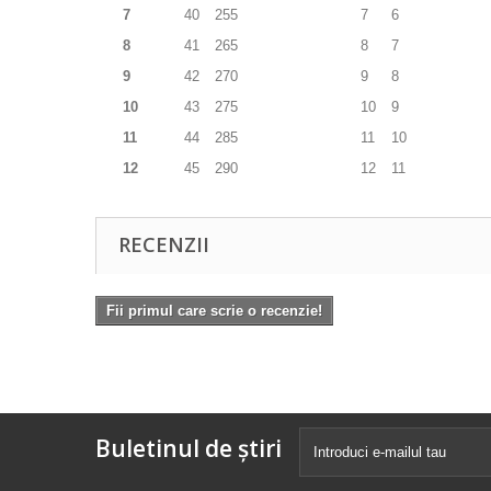
7
40
255
7
6
8
41
265
8
7
9
42
270
9
8
10
43
275
10
9
11
44
285
11
10
12
45
290
12
11
RECENZII
Fii primul care scrie o recenzie!
Buletinul de știri