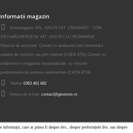
Informatii magazin
Astromagazin SRL, 420179 SAT. CRAINIMĂT - COM.
ŞIEU-MĂGHERUŞ Nr. 44T, 420179 C.U.I RO26844542
Obiectul de activitate: Comerț cu amănuntul prin intermediul
caselor de comenzi sau prin Internet (CAEN 4791) Comerț cu
amănuntul in magazine nespecializate, cu vânzare
predominanta de produse nealimentare (CAEN 4719)
Telefon
0363 401 682
Adresa de e-mail:
contact@geostore.ro
 informații, care ar putea fi despre dvs., despre preferințele dvs. sau despre