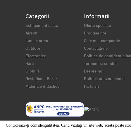
Categorii
Informaţii
Echipament tactic
Oferte speciale
Airsoft
Produse noi
Lunete arma
Cele mai cumparate
Outdoor
Contactați-ne
Electronice
Politica de confidentialita
Harti
Termeni si conditii
Globuri
Despre noi
Resigilate / Bazar
Politica utilizare cookie
Materiale didactice
Hartă sit
Controlează-ți confidențialitatea. Când vizitați un site web, acesta poate st