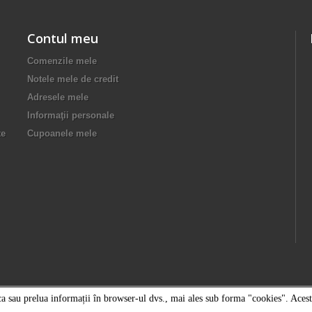
Contul meu
Comenzile mele
Notele mele de credit
Adresele mele
Informaţii personale
te
Cupoanele mele
oca sau prelua informații în browser-ul dvs., mai ales sub forma "cookies". Aceste