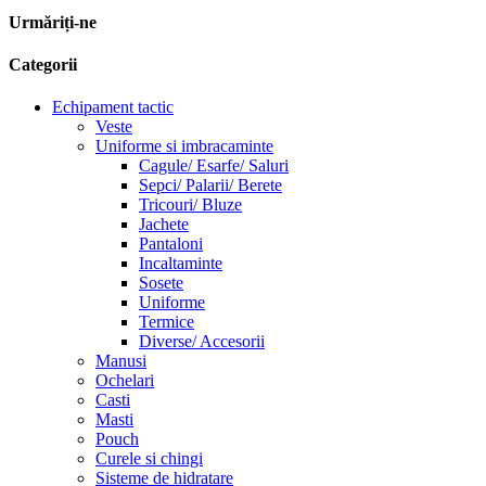
Urmăriți-ne
Categorii
Echipament tactic
Veste
Uniforme si imbracaminte
Cagule/ Esarfe/ Saluri
Sepci/ Palarii/ Berete
Tricouri/ Bluze
Jachete
Pantaloni
Incaltaminte
Sosete
Uniforme
Termice
Diverse/ Accesorii
Manusi
Ochelari
Casti
Masti
Pouch
Curele si chingi
Sisteme de hidratare