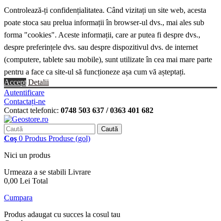
Controlează-ți confidențialitatea. Când vizitați un site web, acesta
poate stoca sau prelua informații în browser-ul dvs., mai ales sub
forma "cookies". Aceste informații, care ar putea fi despre dvs.,
despre preferințele dvs. sau despre dispozitivul dvs. de internet
(computere, tablete sau mobile), sunt utilizate în cea mai mare parte
pentru a face ca site-ul să funcționeze așa cum vă așteptați.
Accept
Detalii
Autentificare
Contactați-ne
Contact telefonic:
0748 503 637 / 0363 401 682
Caută
Coş
0
Produs
Produse
(gol)
Nici un produs
Urmeaza a se stabili
Livrare
0,00 Lei
Total
Cumpara
Produs adaugat cu succes la cosul tau