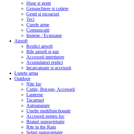
Huse si genti
Genunchiere si cotiere
Genti si rucsacuri
Teci
Curele arme
Comunicatii
Insigne / Ecusoane
Airsoft
Replici airsoft
Bile airsoft si gaz
Accesorii intretinere
Acumulatori replici
Incarcatoare si accesorii
Lunete arma
Outdoor
Nite Ize
Cutite, Bricege, Accesorii
Lanterne
Tacamuri
Autoaparare
Unelte multifunctionale
Accesorii pentru foc
Bratari supravietuire
Rite in the Rain
Seturi supravietuire