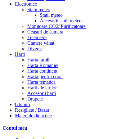
Electronice
Statii meteo
Statii meteo
Accesorii statii meteo
Monitoare CO2/ Purificatoare
Ceasuri de camera
Telemetre
Camere vânat
Diverse
Harti
Harta lumii
Harta Romaniei
Harta continent
Harta pentru copii
Harta tematica
Harti ale tarilor
Accesorii harti
Drapele
Globuri
Resigilate / Bazar
Materiale didactice
Contul meu