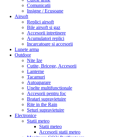
Comunicatii
Insigne / Ecusoane
Airsoft
Replici airsoft
Bile airsoft si gaz
Accesorii intretinere
Acumulatori replici
Incarcatoare si accesorii
Lunete arma
Outdoor
Nite Ize
Cutite, Bricege, Accesorii
Lanterne
Tacamuri
Autoaparare
Unelte multifunctionale
Accesorii pentru foc
Bratari supravietuire
Rite in the Rain
Seturi supravietuire
Electronice
Statii meteo
Statii meteo
Accesorii statii meteo