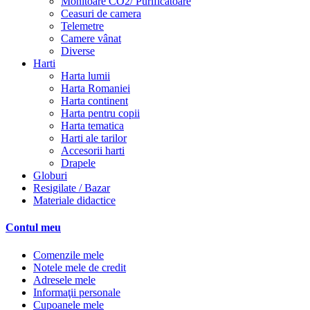
Monitoare CO2/ Purificatoare
Ceasuri de camera
Telemetre
Camere vânat
Diverse
Harti
Harta lumii
Harta Romaniei
Harta continent
Harta pentru copii
Harta tematica
Harti ale tarilor
Accesorii harti
Drapele
Globuri
Resigilate / Bazar
Materiale didactice
Contul meu
Comenzile mele
Notele mele de credit
Adresele mele
Informaţii personale
Cupoanele mele