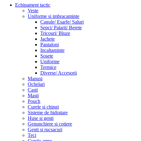
Echipament tactic
Veste
Uniforme si imbracaminte
Cagule/ Esarfe/ Saluri
Sepci/ Palarii/ Berete
Tricouri/ Bluze
Jachete
Pantaloni
Incaltaminte
Sosete
Uniforme
Termice
Diverse/ Accesorii
Manusi
Ochelari
Casti
Masti
Pouch
Curele si chingi
Sisteme de hidratare
Huse si genti
Genunchiere si cotiere
Genti si rucsacuri
Teci
Curele arme