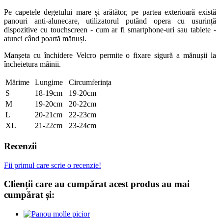
Pe capetele degetului mare și arătător, pe partea exterioară există
panouri anti-alunecare, utilizatorul putând opera cu usurință
dispozitive cu touchscreen - cum ar fi smartphone-uri sau tablete -
atunci când poartă mănuși.
Manșeta cu închidere Velcro permite o fixare sigură a mănușii la
încheietura mâinii.
Mărime
Lungime
Circumferința
S
18-19cm
19-20cm
M
19-20cm
20-22cm
L
20-21cm
22-23cm
XL
21-22cm
23-24cm
Recenzii
Fii primul care scrie o recenzie!
Clienții care au cumpărat acest produs au mai
cumpărat și: