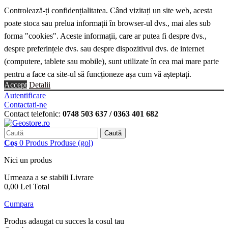
Controlează-ți confidențialitatea. Când vizitați un site web, acesta
poate stoca sau prelua informații în browser-ul dvs., mai ales sub
forma "cookies". Aceste informații, care ar putea fi despre dvs.,
despre preferințele dvs. sau despre dispozitivul dvs. de internet
(computere, tablete sau mobile), sunt utilizate în cea mai mare parte
pentru a face ca site-ul să funcționeze așa cum vă așteptați.
Accept
Detalii
Autentificare
Contactați-ne
Contact telefonic:
0748 503 637 / 0363 401 682
Caută
Coş
0
Produs
Produse
(gol)
Nici un produs
Urmeaza a se stabili
Livrare
0,00 Lei
Total
Cumpara
Produs adaugat cu succes la cosul tau