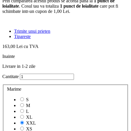
Prin cumpararea acestui produs se acorda pana la
1
punct de
loialitate
. Cosul tau va totaliza
1
punct de loialitate
care pot fi
schimbate intr-un cupon de
1,00 Lei
.
Trimite unui prieten
Tipareste
163,00 Lei
cu TVA
Inainte
Livrare in 1-2 zile
Cantitate
Marime
S
M
L
XL
XXL
XS