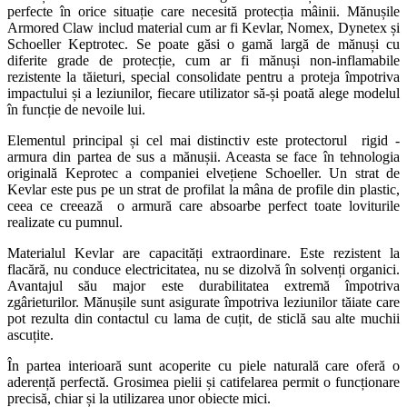
perfecte în orice situație care necesită protecția mâinii. Mănușile
Armored Claw includ material cum ar fi Kevlar, Nomex, Dynetex și
Schoeller Keptrotec. Se poate găsi o gamă largă de mănuși cu
diferite grade de protecție, cum ar fi mănuși non-inflamabile
rezistente la tăieturi, special consolidate pentru a proteja împotriva
impactului și a leziunilor, fiecare utilizator să-și poată alege modelul
în funcție de nevoile lui.
Elementul principal și cel mai distinctiv este protectorul rigid -
armura din partea de sus a mănușii. Aceasta se face în tehnologia
originală Keprotec a companiei elvețiene Schoeller. Un strat de
Kevlar este pus pe un strat de profilat la mâna de profile din plastic,
ceea ce creează o armură care absoarbe perfect toate loviturile
realizate cu pumnul.
Materialul Kevlar are capacități extraordinare. Este rezistent la
flacără, nu conduce electricitatea, nu se dizolvă în solvenți organici.
Avantajul său major este durabilitatea extremă împotriva
zgârieturilor. Mănușile sunt asigurate împotriva leziunilor tăiate care
pot rezulta din contactul cu lama de cuțit, de sticlă sau alte muchii
ascuțite.
În partea interioară sunt acoperite cu piele naturală care oferă o
aderență perfectă. Grosimea pielii și catifelarea permit o funcționare
precisă, chiar și la utilizarea unor obiecte mici.