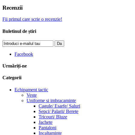
Recenzii
Fii primul care scrie o recenzie!
Buletinul de știri
Da
Facebook
Urmăriți-ne
Categorii
Echipament tactic
Veste
Uniforme si imbracaminte
Cagule/ Esarfe/ Saluri
Sepci/ Palarii/ Berete
Tricouri/ Bluze
Jachete
Pantaloni
Incaltaminte