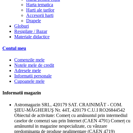
Harta tematica
Harti ale tarilor
Accesorii harti
Drapele
Globuri
Resigilate / Bazar
Materiale didactice
Contul meu
Comenzile mele
Notele mele de credit
Adresele mele
Informaţii personale
Cupoanele mele
Informatii magazin
Astromagazin SRL, 420179 SAT. CRAINIMĂT - COM.
ŞIEU-MĂGHERUŞ Nr. 44T, 420179 C.U.I RO26844542
Obiectul de activitate: Comerț cu amănuntul prin intermediul
caselor de comenzi sau prin Internet (CAEN 4791) Comerț cu
amănuntul in magazine nespecializate, cu vânzare
predominanta de produse nealimentare (CAEN 4719)