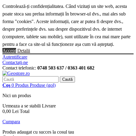
Controlează-ți confidențialitatea. Când vizitați un site web, acesta
poate stoca sau prelua informații în browser-ul dvs., mai ales sub
forma "cookies". Aceste informații, care ar putea fi despre dvs.,
despre preferințele dvs. sau despre dispozitivul dvs. de internet
(computere, tablete sau mobile), sunt utilizate în cea mai mare parte
pentru a face ca site-ul să funcționeze așa cum vă așteptați.
Accept
Detalii
Autentificare
Contactați-ne
Contact telefonic:
0748 503 637 / 0363 401 682
Caută
Coş
0
Produs
Produse
(gol)
Nici un produs
Urmeaza a se stabili
Livrare
0,00 Lei
Total
Cumpara
Produs adaugat cu succes la cosul tau