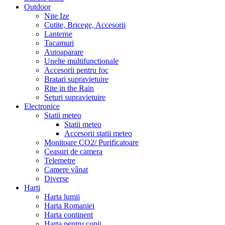
Outdoor
Nite Ize
Cutite, Bricege, Accesorii
Lanterne
Tacamuri
Autoaparare
Unelte multifunctionale
Accesorii pentru foc
Bratari supravietuire
Rite in the Rain
Seturi supravietuire
Electronice
Statii meteo
Statii meteo
Accesorii statii meteo
Monitoare CO2/ Purificatoare
Ceasuri de camera
Telemetre
Camere vânat
Diverse
Harti
Harta lumii
Harta Romaniei
Harta continent
Harta pentru copii