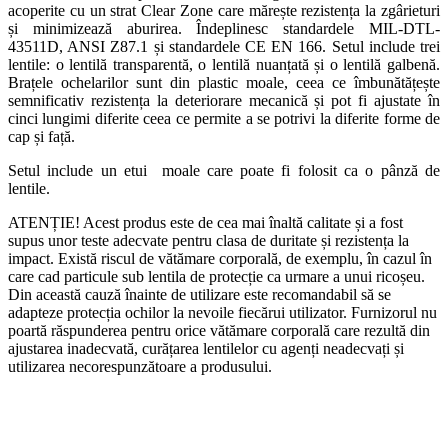
acoperite cu un strat Clear Zone care mărește rezistența la zgârieturi
și minimizează aburirea. Îndeplinesc standardele MIL-DTL-
43511D, ANSI Z87.1 și standardele CE EN 166. Setul include trei
lentile: o lentilă transparentă, o lentilă nuanțată și o lentilă galbenă.
Brațele ochelarilor sunt din plastic moale, ceea ce îmbunătățește
semnificativ rezistența la deteriorare mecanică și pot fi ajustate în
cinci lungimi diferite ceea ce permite a se potrivi la diferite forme de
cap și față.
Setul include un etui moale care poate fi folosit ca o pânză de
lentile.
ATENȚIE! Acest produs este de cea mai înaltă calitate și a fost
supus unor teste adecvate pentru clasa de duritate și rezistența la
impact. Există riscul de vătămare corporală, de exemplu, în cazul în
care cad particule sub lentila de protecție ca urmare a unui ricoșeu.
Din această cauză înainte de utilizare este recomandabil să se
adapteze protecția ochilor la nevoile fiecărui utilizator. Furnizorul nu
poartă răspunderea pentru orice vătămare corporală care rezultă din
ajustarea inadecvată, curățarea lentilelor cu agenți neadecvați și
utilizarea necorespunzătoare a produsului.