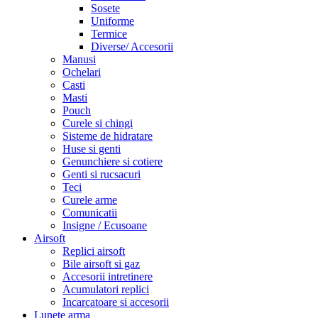
Sosete
Uniforme
Termice
Diverse/ Accesorii
Manusi
Ochelari
Casti
Masti
Pouch
Curele si chingi
Sisteme de hidratare
Huse si genti
Genunchiere si cotiere
Genti si rucsacuri
Teci
Curele arme
Comunicatii
Insigne / Ecusoane
Airsoft
Replici airsoft
Bile airsoft si gaz
Accesorii intretinere
Acumulatori replici
Incarcatoare si accesorii
Lunete arma