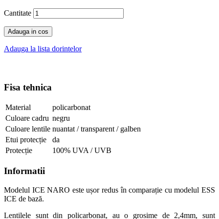
Cantitate
Adauga in cos
Adauga la lista dorintelor
Fisa tehnica
Material
policarbonat
Culoare cadru
negru
Culoare lentile
nuantat / transparent / galben
Etui protecție
da
Protecție
100% UVA / UVB
Informatii
Modelul
ICE NARO este
ușor redus în comparație cu modelul ESS
ICE de bază
.
Lentilele sunt din policarbonat, au o grosime de 2,4mm, sunt