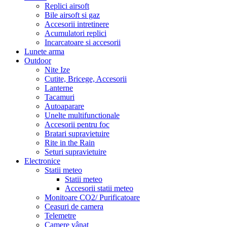
Replici airsoft
Bile airsoft si gaz
Accesorii intretinere
Acumulatori replici
Incarcatoare si accesorii
Lunete arma
Outdoor
Nite Ize
Cutite, Bricege, Accesorii
Lanterne
Tacamuri
Autoaparare
Unelte multifunctionale
Accesorii pentru foc
Bratari supravietuire
Rite in the Rain
Seturi supravietuire
Electronice
Statii meteo
Statii meteo
Accesorii statii meteo
Monitoare CO2/ Purificatoare
Ceasuri de camera
Telemetre
Camere vânat