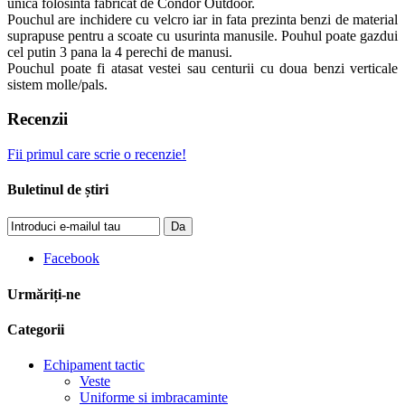
unica folosinta fabricat de Condor Outdoor.
Pouchul are inchidere cu velcro iar in fata prezinta benzi de material
suprapuse pentru a scoate cu usurinta manusile. Pouhul poate gazdui
cel putin 3 pana la 4 perechi de manusi.
Pouchul poate fi atasat vestei sau centurii cu doua benzi verticale
sistem molle/pals.
Recenzii
Fii primul care scrie o recenzie!
Buletinul de știri
Da
Facebook
Urmăriți-ne
Categorii
Echipament tactic
Veste
Uniforme si imbracaminte