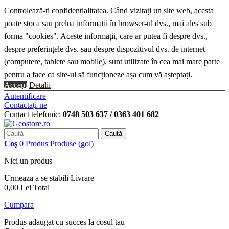
Controlează-ți confidențialitatea. Când vizitați un site web, acesta
poate stoca sau prelua informații în browser-ul dvs., mai ales sub
forma "cookies". Aceste informații, care ar putea fi despre dvs.,
despre preferințele dvs. sau despre dispozitivul dvs. de internet
(computere, tablete sau mobile), sunt utilizate în cea mai mare parte
pentru a face ca site-ul să funcționeze așa cum vă așteptați.
Accept
Detalii
Autentificare
Contactați-ne
Contact telefonic:
0748 503 637 / 0363 401 682
Caută
Coş
0
Produs
Produse
(gol)
Nici un produs
Urmeaza a se stabili
Livrare
0,00 Lei
Total
Cumpara
Produs adaugat cu succes la cosul tau