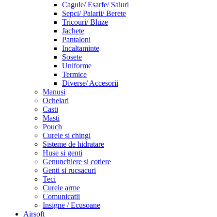
Cagule/ Esarfe/ Saluri
Sepci/ Palarii/ Berete
Tricouri/ Bluze
Jachete
Pantaloni
Incaltaminte
Sosete
Uniforme
Termice
Diverse/ Accesorii
Manusi
Ochelari
Casti
Masti
Pouch
Curele si chingi
Sisteme de hidratare
Huse si genti
Genunchiere si cotiere
Genti si rucsacuri
Teci
Curele arme
Comunicatii
Insigne / Ecusoane
Airsoft