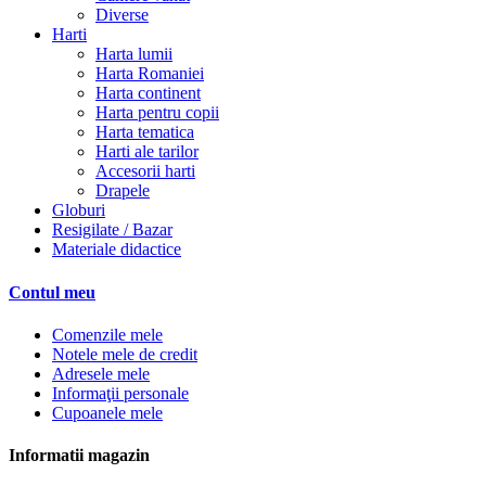
Diverse
Harti
Harta lumii
Harta Romaniei
Harta continent
Harta pentru copii
Harta tematica
Harti ale tarilor
Accesorii harti
Drapele
Globuri
Resigilate / Bazar
Materiale didactice
Contul meu
Comenzile mele
Notele mele de credit
Adresele mele
Informaţii personale
Cupoanele mele
Informatii magazin