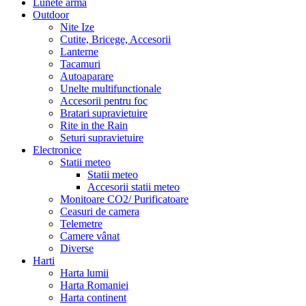
Lunete arma
Outdoor
Nite Ize
Cutite, Bricege, Accesorii
Lanterne
Tacamuri
Autoaparare
Unelte multifunctionale
Accesorii pentru foc
Bratari supravietuire
Rite in the Rain
Seturi supravietuire
Electronice
Statii meteo
Statii meteo
Accesorii statii meteo
Monitoare CO2/ Purificatoare
Ceasuri de camera
Telemetre
Camere vânat
Diverse
Harti
Harta lumii
Harta Romaniei
Harta continent