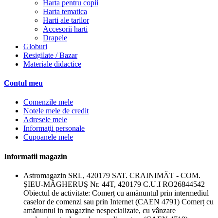
Harta pentru copii
Harta tematica
Harti ale tarilor
Accesorii harti
Drapele
Globuri
Resigilate / Bazar
Materiale didactice
Contul meu
Comenzile mele
Notele mele de credit
Adresele mele
Informaţii personale
Cupoanele mele
Informatii magazin
Astromagazin SRL, 420179 SAT. CRAINIMĂT - COM.
ŞIEU-MĂGHERUŞ Nr. 44T, 420179 C.U.I RO26844542
Obiectul de activitate: Comerț cu amănuntul prin intermediul
caselor de comenzi sau prin Internet (CAEN 4791) Comerț cu
amănuntul in magazine nespecializate, cu vânzare