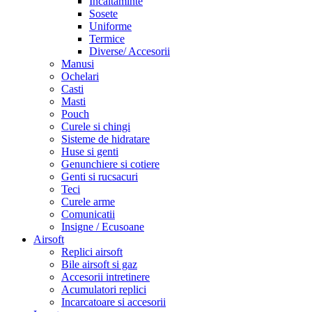
Incaltaminte
Sosete
Uniforme
Termice
Diverse/ Accesorii
Manusi
Ochelari
Casti
Masti
Pouch
Curele si chingi
Sisteme de hidratare
Huse si genti
Genunchiere si cotiere
Genti si rucsacuri
Teci
Curele arme
Comunicatii
Insigne / Ecusoane
Airsoft
Replici airsoft
Bile airsoft si gaz
Accesorii intretinere
Acumulatori replici
Incarcatoare si accesorii