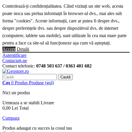
Controlează-ți confidențialitatea. Când vizitați un site web, acesta
poate stoca sau prelua informații în browser-ul dvs., mai ales sub
forma "cookies". Aceste informații, care ar putea fi despre dvs.,
despre preferințele dvs. sau despre dispozitivul dvs. de internet
(computere, tablete sau mobile), sunt utilizate în cea mai mare parte
pentru a face ca site-ul să funcționeze așa cum vă așteptați.
Accept
Detalii
Autentificare
Contactați-ne
Contact telefonic:
0748 503 637 / 0363 401 682
Caută
Coş
0
Produs
Produse
(gol)
Nici un produs
Urmeaza a se stabili
Livrare
0,00 Lei
Total
Cumpara
Produs adaugat cu succes la cosul tau