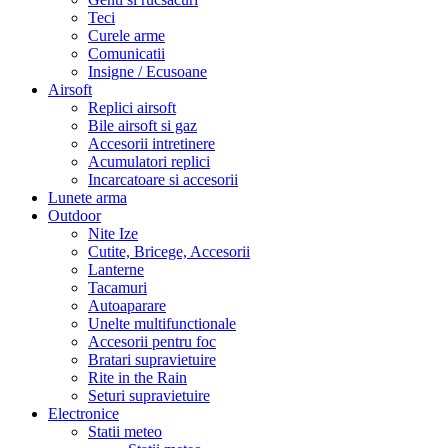
Teci
Curele arme
Comunicatii
Insigne / Ecusoane
Airsoft
Replici airsoft
Bile airsoft si gaz
Accesorii intretinere
Acumulatori replici
Incarcatoare si accesorii
Lunete arma
Outdoor
Nite Ize
Cutite, Bricege, Accesorii
Lanterne
Tacamuri
Autoaparare
Unelte multifunctionale
Accesorii pentru foc
Bratari supravietuire
Rite in the Rain
Seturi supravietuire
Electronice
Statii meteo