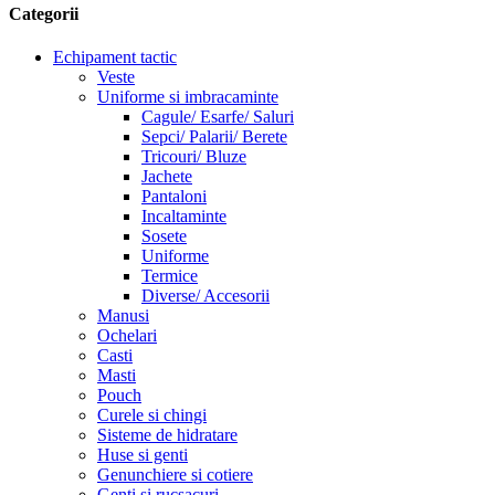
Categorii
Echipament tactic
Veste
Uniforme si imbracaminte
Cagule/ Esarfe/ Saluri
Sepci/ Palarii/ Berete
Tricouri/ Bluze
Jachete
Pantaloni
Incaltaminte
Sosete
Uniforme
Termice
Diverse/ Accesorii
Manusi
Ochelari
Casti
Masti
Pouch
Curele si chingi
Sisteme de hidratare
Huse si genti
Genunchiere si cotiere
Genti si rucsacuri