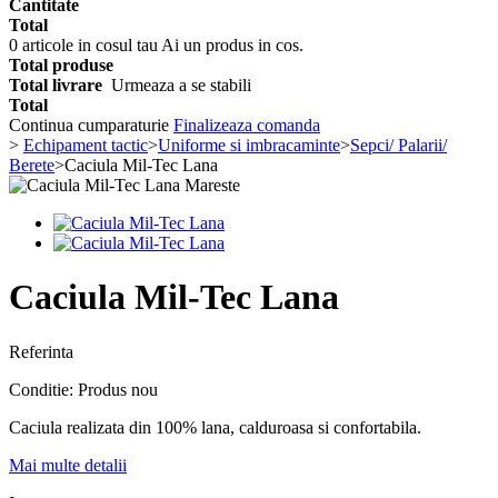
Cantitate
Total
0
articole in cosul tau
Ai un produs in cos.
Total produse
Total livrare
Urmeaza a se stabili
Total
Continua cumparaturie
Finalizeaza comanda
>
Echipament tactic
>
Uniforme si imbracaminte
>
Sepci/ Palarii/
Berete
>
Caciula Mil-Tec Lana
Mareste
Caciula Mil-Tec Lana
Referinta
Conditie:
Produs nou
Caciula realizata din 100% lana, calduroasa si confortabila.
Mai multe detalii