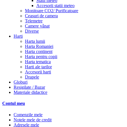
Statii meteo
Accesorii statii meteo
Monitoare CO2/ Purificatoare
Ceasuri de camera
Telemetre
Camere vânat
Diverse
Harti
Harta lumii
Harta Romaniei
Harta continent
Harta pentru copii
Harta tematica
Harti ale tarilor
Accesorii harti
Drapele
Globuri
Resigilate / Bazar
Materiale didactice
Contul meu
Comenzile mele
Notele mele de credit
Adresele mele