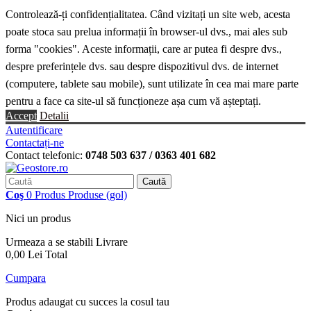
Controlează-ți confidențialitatea. Când vizitați un site web, acesta
poate stoca sau prelua informații în browser-ul dvs., mai ales sub
forma "cookies". Aceste informații, care ar putea fi despre dvs.,
despre preferințele dvs. sau despre dispozitivul dvs. de internet
(computere, tablete sau mobile), sunt utilizate în cea mai mare parte
pentru a face ca site-ul să funcționeze așa cum vă așteptați.
Accept
Detalii
Autentificare
Contactați-ne
Contact telefonic:
0748 503 637 / 0363 401 682
Caută
Coş
0
Produs
Produse
(gol)
Nici un produs
Urmeaza a se stabili
Livrare
0,00 Lei
Total
Cumpara
Produs adaugat cu succes la cosul tau