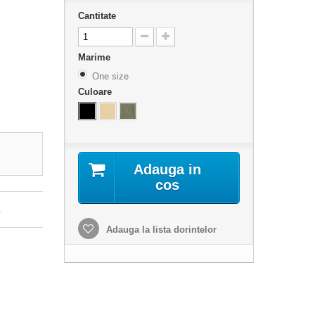
Cantitate
Marime
One size
Culoare
Adauga in
cos
.
Adauga la lista dorintelor