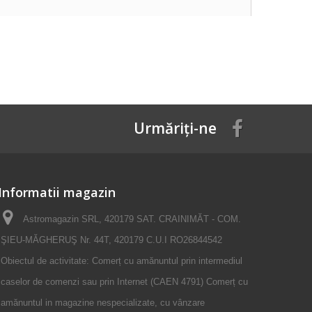
Urmăriți-ne
Informatii magazin
Astromagazin SRL, 420179 SAT. CRAINIMĂT - COM.
ŞIEU-MĂGHERUŞ Nr. 44T, 420179 C.U.I RO26844542
Obiectul de activitate: Comerț cu amănuntul prin intermediul
caselor de comenzi sau prin Internet (CAEN 4791) Comerț cu
amănuntul in magazine nespecializate, cu vânzare