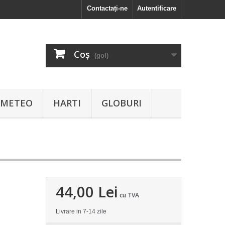
Contactați-ne
Autentificare
Coş
(gol)
I METEO
HARTI
GLOBURI
44,00 Lei
cu TVA
Livrare in 7-14 zile