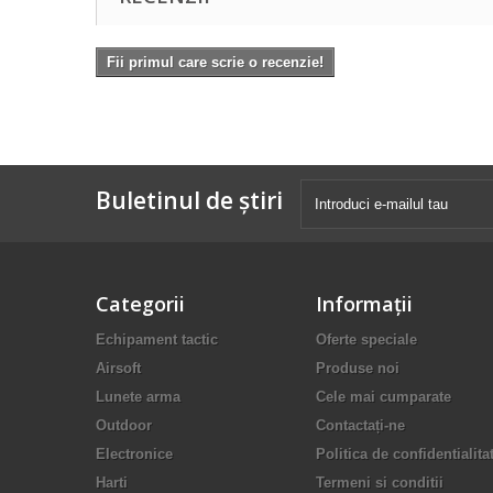
Fii primul care scrie o recenzie!
Buletinul de știri
Categorii
Informaţii
Echipament tactic
Oferte speciale
Airsoft
Produse noi
Lunete arma
Cele mai cumparate
Outdoor
Contactați-ne
Electronice
Politica de confidentialita
Harti
Termeni si conditii