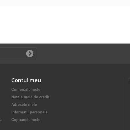
Contul meu
Comenzile mele
Notele mele de credit
Adresele mele
Informaţii personale
te
Cupoanele mele