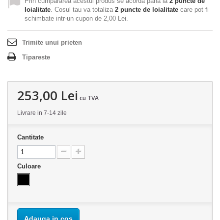
Prin cumpararea acestui produs se acorda pana la
2
puncte de
loialitate
. Cosul tau va totaliza
2
puncte de loialitate
care pot fi
schimbate intr-un cupon de
2,00 Lei
.
Trimite unui prieten
Tipareste
253,00 Lei
cu TVA
Livrare in 7-14 zile
Cantitate
Culoare
Adauga in cos