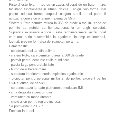
Pistolul este fixat in toc cu un zavor, eliberat de un buton mare,
facilitand functionarea in situatii dificile. Carligul sub forma unei
palete, adaptat formei corpului, asigura stabilitate si poate fi
utilizat la curele cu o latime maxima de 55mm.
Sistemul Roto permite rotirea la 360 de grade a tocului, ceea ce
permite ca pistolul sa fie pozitionat la un unghi selectat.
Suprafata exterioara a tocului este terminata mata, astfel incat
este mai putin susceptibila la zgarieturi, in timp ce interiorul,
lustruit, previne formarea de zgarieturi pe arma.
Caracteristici:
- constructie solida, din polimer
- sistem Roto, care permite rotirea la 360 de grade
- potrivit pentru centurile civile si militare
- paleta larga pentru stabilitate
- buton de eliberare mare
- suprafata interioara neteda impiedica zgarieturile
- proiectat pentru personal militar si de politie, excelent pentru
civili si ofiterii de serviciu
- se conecteaza la toate platformele modulare IMI
- sina detasabila pentru husa
- versiunea cu mana dreapta
- cheie allen pentru reglare inclusa.
Se potriveste: CZ P-07
Fabricat in Israel.