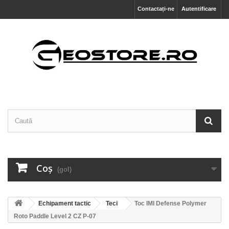
Contactați-ne
Autentificare
Coş
(gol)
Echipament tactic
Teci
Toc IMI Defense Polymer
Roto Paddle Level 2 CZ P-07